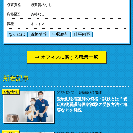
必要資格
必要資格なし
資格区分
資格なし
職種
オフィス
なるには
資格情報
年収給与
仕事内容
オフィスに関する職業一覧
新着記事
資格情報
2022/10/20
愛玩動物看護師
愛玩動物看護師の資格・試験とは？愛
玩動物看護師国家試験の受験方法や概
要などを解説