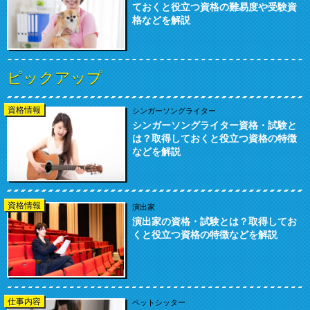
ておくと役立つ資格の難易度や受験資
格などを解説
ピックアップ
資格情報
シンガーソングライター
シンガーソングライター資格・試験と
は？取得しておくと役立つ資格の特徴
などを解説
資格情報
演出家
演出家の資格・試験とは？取得してお
くと役立つ資格の特徴などを解説
仕事内容
ペットシッター