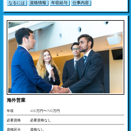
なるには
資格情報
年収給与
仕事内容
海外営業
年収
400万円〜700万円
必要資格
必要資格なし
資格区分
資格なし