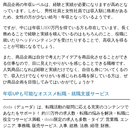
商品企画の年収レベルは、経験と実績が必要になりますが高めとな
っています。しかし、男性社員と女性社員では収入額に格差がある
ため、女性の方が少ない給与・年収となっているようです。
ですが、中には年収1,000万円を得ている方も存在しています。長く
務めることで経験と実績を積んでいるのはもちろんのこと、役職に
就いたりヘッドハンティングを受けたりすることで、高収入を得る
ことが可能になるでしょう。
また、商品企画は自分で考えたアイデアを商品化させることができ
る仕事なので、目に見えたやりがいを感じることできる職種です。
人気商品になれば経験と実績だけでなく、自信も身についてくるの
で、収入だけでなくやりがいを感じられる職を探している方は、ぜ
ひ商品企画を目指してみてはいかがでしょうか？
年収UPも可能なオススメ転職・就職支援サービス
doda（デューダ）は、転職活動の疑問に応える充実のコンテンツで
あなたをサポート！ 約10万件の求人数・転職の悩みを解決・転職に
役立つサービス満載・doda限定の求人も多数・タイプ: 営業職, エン
ジニア, 事務職, 販売サービス, 人事, 総務, 法務, 経理, 財務。