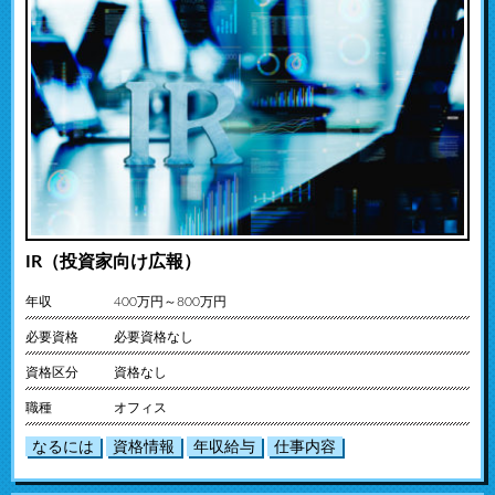
IR（投資家向け広報）
年収
400万円～800万円
必要資格
必要資格なし
資格区分
資格なし
職種
オフィス
なるには
資格情報
年収給与
仕事内容