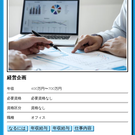
経営企画
年収
400万円〜700万円
必要資格
必要資格なし
資格区分
資格なし
職種
オフィス
なるには
年収給与
年収給与
仕事内容