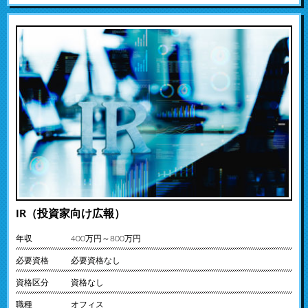
IR（投資家向け広報）
年収
400万円～800万円
必要資格
必要資格なし
資格区分
資格なし
職種
オフィス