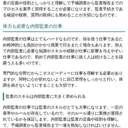
査の定義や役割としっかりと理解して予備調査から監査報告までの
プロセスを素早く習得することが必要になります。監査手続きであ
る確認や観察、質問の取得にも努めることが大切になるのです。
体力も必要な内部監査の仕事
内部監査の仕事はとてもハードなものです。頭を使う仕事であるた
め精神的にも負担がかかり残業で日をまたぐ場合もあります。加え
て内部監査に必要な知識やスキルや経験が仕事に影響を与えやすい
仕事であるので、初めて内部監査の仕事に就く人は続けることを躊
躇う人も多いのです。
専門的な分野だからこそスピーディーに仕事を理解する必要があり
ますが、同時に心が折れないように自己管理をしっかりと行い、体
調を崩さないようにすることも大切です。
監査のスキルは内部監査に大きく求められる
内部監査の仕事では監査のスキルがとても大事になります。一定の
基準やルールが存在しているので、そのルール通りに業務が運用さ
れているかを保証します。内部監査は監査の定義や役割を理解し
て、予備調査から監査報告まで一連を熟知しなければいけません。