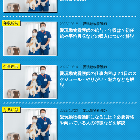
年収給与
2022/10/19
愛玩動物看護師
愛玩動物看護師の給与・年収は？初任
給や平均月収などの収入について解説
仕事内容
2022/10/14
愛玩動物看護師
愛玩動物看護師の仕事内容は？1日のス
ケジュール・やりがい・魅力などを解
説
なるには
2022/10/20
愛玩動物看護師
愛玩動物看護師になるには？必要資格
や向いている人の特徴などを解説