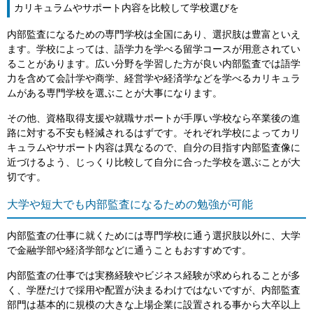
カリキュラムやサポート内容を比較して学校選びを
内部監査になるための専門学校は全国にあり、選択肢は豊富といえ
ます。学校によっては、語学力を学べる留学コースが用意されてい
ることがあります。広い分野を学習した方が良い内部監査では語学
力を含めて会計学や商学、経営学や経済学などを学べるカリキュラ
ムがある専門学校を選ぶことが大事になります。
その他、資格取得支援や就職サポートが手厚い学校なら卒業後の進
路に対する不安も軽減されるはずです。それぞれ学校によってカリ
キュラムやサポート内容は異なるので、自分の目指す内部監査像に
近づけるよう、じっくり比較して自分に合った学校を選ぶことが大
切です。
大学や短大でも内部監査になるための勉強が可能
内部監査の仕事に就くためには専門学校に通う選択肢以外に、大学
で金融学部や経済学部などに通うこともおすすめです。
内部監査の仕事では実務経験やビジネス経験が求められることが多
く、学歴だけで採用や配置が決まるわけではないですが、内部監査
部門は基本的に規模の大きな上場企業に設置される事から大卒以上