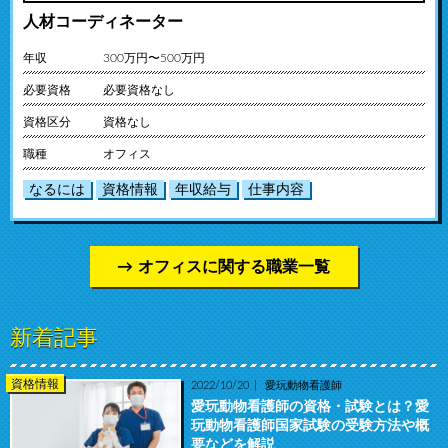
人材コーディネーター
年収
300万円〜500万円
必要資格
必要資格なし
資格区分
資格なし
職種
オフィス
なるには
資格情報
年収給与
仕事内容
オフィスに関する職業一覧
新着記事
資格情報
2022/10/20
愛玩動物看護師
愛玩動物看護師の資格・試験とは？愛
玩動物看護師国家試験の受験方法や概
要などを解説