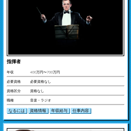
指揮者
年収
400万円〜700万円
必要資格
必要資格なし
資格区分
資格なし
職種
音楽・ラジオ
なるには
資格情報
年収給与
仕事内容