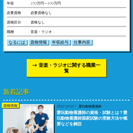
年収
250万円～600万円
必要資格
必要資格なし
資格区分
資格なし
職種
音楽・ラジオ
なるには
資格情報
年収給与
仕事内容
音楽・ラジオに関する職業一
覧
新着記事
資格情報
2022/10/20
愛玩動物看護師
愛玩動物看護師の資格・試験とは？愛
玩動物看護師国家試験の受験方法や概
要などを解説