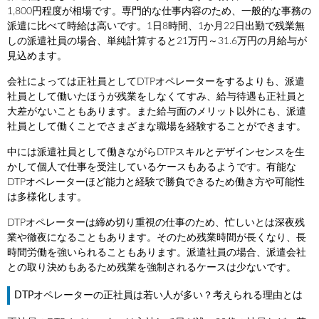
1,800円程度が相場です。専門的な仕事内容のため、一般的な事務の
派遣に比べて時給は高いです。1日8時間、1か月22日出勤で残業無
しの派遣社員の場合、単純計算すると21万円～31.6万円の月給与が
見込めます。
会社によっては正社員としてDTPオペレーターをするよりも、派遣
社員として働いたほうが残業をしなくてすみ、給与待遇も正社員と
大差がないこともあります。また給与面のメリット以外にも、派遣
社員として働くことでさまざまな職場を経験することができます。
中には派遣社員として働きながらDTPスキルとデザインセンスを生
かして個人で仕事を受注しているケースもあるようです。有能な
DTPオペレーターほど能力と経験で勝負できるため働き方や可能性
は多様化します。
DTPオペレーターは締め切り重視の仕事のため、忙しいとは深夜残
業や徹夜になることもあります。そのため残業時間が長くなり、長
時間労働を強いられることもあります。派遣社員の場合、派遣会社
との取り決めもあるため残業を強制されるケースは少ないです。
DTPオペレーターの正社員は若い人が多い？考えられる理由とは