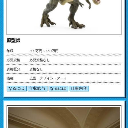
原型師
年収
300万円～450万円
必要資格
必要資格なし
資格区分
資格なし
職種
広告・デザイン・アート
なるには
年収給与
なるには
仕事内容