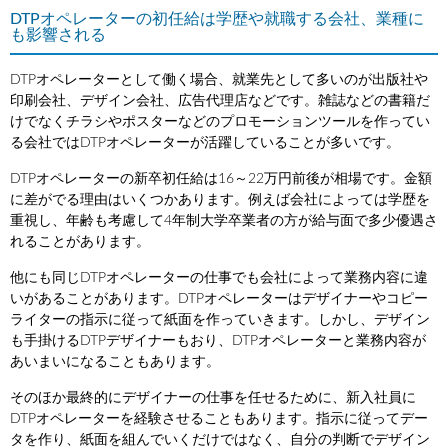
DTPオペレーターの初任給は学歴や就職する会社、業種に
も影響される
DTPオペレーターとして働く場合、就業先として多いのが出版社や
印刷会社、デザイン会社、広告代理店などです。雑誌などの書籍だ
けでなくチラシやポスターなどのプロモーションツールを作ってい
る会社ではDTPオペレーターが活躍していることが多いです。
DTPオペレーターの新卒初任給は16～22万円前後が相場です。金額
に差がでる理由はいくつかあります。例えば会社によっては学歴を
重視し、年齢も考慮して4年制大学卒業者の方が給与面で多少優遇さ
れることがあります。
他にも同じDTPオペレーターの仕事でも会社によって業務内容に違
いがあることがあります。DTPオペレーターはデザイナーやコピー
ライターの指示に従って紙面を作っていきます。しかし、デザイン
も手掛けるDTPデザイナーもおり、DTPオペレーターと業務内容が
あいまいになることもあります。
そのほか最終的にデザイナーの仕事を任せるために、新入社員に
DTPオペレーターを経験させることもあります。指示に従ってデー
タを作り、紙面を組んでいくだけではなく、自分の判断でデザイン