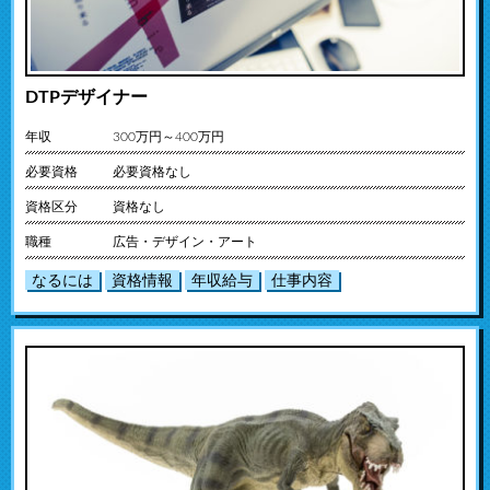
DTPデザイナー
年収
300万円～400万円
必要資格
必要資格なし
資格区分
資格なし
職種
広告・デザイン・アート
なるには
資格情報
年収給与
仕事内容