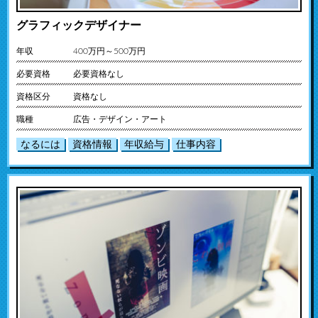
グラフィックデザイナー
年収
400万円～500万円
必要資格
必要資格なし
資格区分
資格なし
職種
広告・デザイン・アート
なるには
資格情報
年収給与
仕事内容