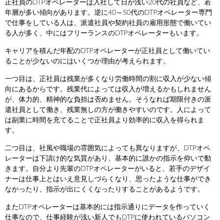
正社員のDTPオペレーターは入社して日が浅い20代の社員など、若
年層が多い傾向があります。逆に40～50代のDTPオペレーター専門
で仕事をしている人は、派遣社員や契約社員の雇用形態で働いてい
る人が多く、中にはフリーランスのDTPオペレーターもいます。
キャリアを積んだ年配のDTPオペレーターが正社員として働いてい
ることが少ないのにはいくつか理由が考えられます。
一つ目は、正社員は残業が多くなり労働時間の割に収入が少ない傾
向にあるからです。残業代によっては収入が増えるかもしれません
が、体力的、精神的な負担は否めません。そうなれば期限付きの派
遣社員として働き、残業無しの方が働きやすいのです。人によって
は副業に時間を充てることで正社員より効率的に収入を得られま
す。
二つ目は、社風や職場の雰囲気によっても異なりますが、DTPオペ
レーターは下請け的な気質があり、基本的に誰かの指示を仰いで動
きます。自分より先輩のDTPオペレーターがいると、若手のデザイ
ナーは仕事上とはいえ意見しづらくなり、思ったような仕事ができ
なかったり、指示が出にくくなったりすることがあるようです。
またDTPオペレーターは基本的には指示通りにデータを作っていく
仕事なので、仕事経験が浅い新人でもDTPに使われているパソコン