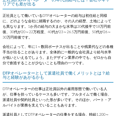
正社員のDTPオペレーターの年代別給与とは？会社やキャ
リアでも差が出る
正社員として働いているDTPオペレーターの給与は初任給と同様
に、どのような会社に就職するのか、その人の経歴、土地によって
も異なります。1か月の給与の大まかな水準は20代後半で18万円前
後、30代が20～22万程度、40代が23～26.5万円前後、50代が26～
30万円前後です。
会社によって、年に1～数回ボーナスが出ることや残業代などの各種
手当が出ることがあります。全体的に一般的な会社員より給与水準
が低いといえるでしょう。またデザイン業界の中でも、ゼロから自
分で創造することが少ないことも理由の一つです。
DTPオペレーターとして派遣社員で働くメリットとは？給
与と経験があがるかも
DTPオペレーターの仕事は正社員以外の雇用形態で働いている人
が、仕事を担っているケースも多いです。フルタイムで働く場合、
派遣社員や契約社員といった形が多いです。そのほか、パート・ア
ルバイトが業務を支えていることもあります。
派遣社員としてDTPオペレーターの仕事をする場合、時給1,200～