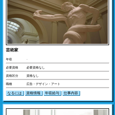
芸術家
年収
-
必要資格
必要資格なし
資格区分
資格なし
職種
広告・デザイン・アート
なるには
資格情報
年収給与
仕事内容