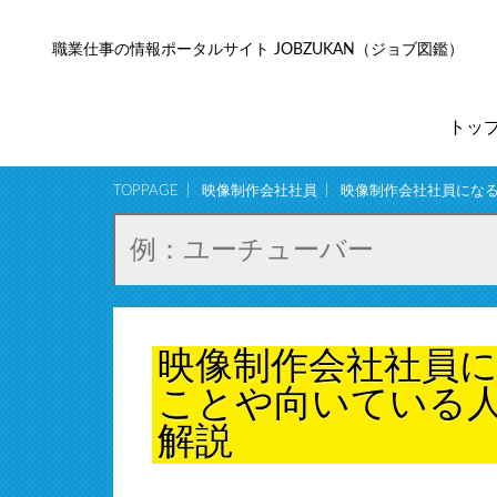
職業仕事の情報ポータルサイト JOBZUKAN（ジョブ図鑑）
トッ
TOPPAGE
映像制作会社社員
映像制作会社社員にな
映像制作会社社員
ことや向いている
解説