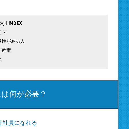
要？
適性がある人
・教室
め
には何が必要？
社社員になれる