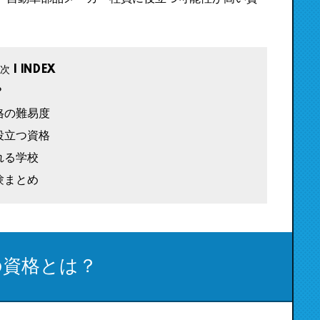
？
格の難易度
役立つ資格
れる学校
験まとめ
の資格とは？