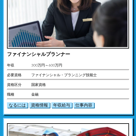
ファイナンシャルプランナー
年収
300万円～600万円
必要資格
ファイナンシャル・プランニング技能士
資格区分
国家資格
職種
金融
なるには
資格情報
年収給与
仕事内容