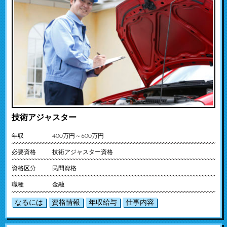
技術アジャスター
年収
400万円～600万円
必要資格
技術アジャスター資格
資格区分
民間資格
職種
金融
なるには
資格情報
年収給与
仕事内容