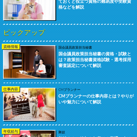
ておくと役立つ資格の難易度や受験資
格などを解説
ピックアップ
資格情報
国会議員政策担当秘書
国会議員政策担当秘書の資格・試験と
は？政策担当秘書資格試験・選考採用
審査認定について解説
仕事内容
CMプランナー
CMプランナーの仕事内容とは？やりが
いや魅力について解説
年収給与
舞妓