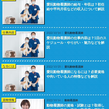
愛玩動物看護師の給与・年収は？初任
給や平均月収などの収入について解説
仕事内容
2022/10/14
愛玩動物看護師
愛玩動物看護師の仕事内容は？1日のス
ケジュール・やりがい・魅力などを解
説
なるには
2022/10/20
愛玩動物看護師
愛玩動物看護師になるには？必要資格
や向いている人の特徴などを解説
資格情報
2022/10/14
動物看護師
動物看護師の資格・試験とは？取得し