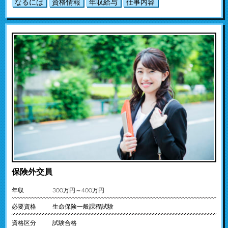
なるには
資格情報
年収給与
仕事内容
保険外交員
年収
300万円～400万円
必要資格
生命保険一般課程試験
資格区分
試験合格