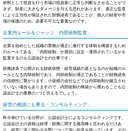
材料として投資を行う市場の投資家に正常な判断をさせることがで
きず、財産に大きなダメージを与える恐れがあります。適正な監査
により正当性が保証された財務諸表であることが、個人の財産や市
場の保護のため、必要不可欠な要素なのです。
企業内ルールをジャッジ「内部統制監査」
企業を始めとした組織の業務が適正に遂行する体制を構築するため
のルールである、「内部統制」が適切に設定・運用されているかを
監査するのも公認会計士の仕事です。
財務諸表で公開される財政状態・経営成績の基となるのが組織のル
ールとなる内部統制であり、内部統制が適正であることが財務諸表
の信頼性に繋がります。小規模の会社などでは内部統制が確立され
ていない場合もありますので、内部統制の構築から携わることも公
認会計士の業務の1つと言えるでしょう。
経営の相談にも乗る「コンサルティング」
昨今伸びている分野が、公認会計士によるコンサルティングです。
公認会計士の資格は経理・財務に関する最高峰と言われるだけあ
り、経営に深く関わる分野について深い知見を持っています。その