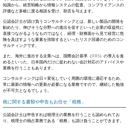
知識から、経営戦略から情報システムの監査、コンプライアンスの
評価など多岐に渡る相談を受け、助言を与えます。
公認会計士が請け負うコンサルティングとは、新しい製品の開発を
勧めたり、伸びそうな分野への進出を促すといった企業の収益性に
直接つながるようなものではなく、経理・財務面から見て経営に危
険を及ぼすような要素を排除するといったリスク回避のためのコン
サルティングです。
また、海外に進出する企業へは、国際会計基準（IFRS）の導入を進
めるといった、日本国内だけに捉われない会計対応のアドバイスや
業務を行うこともあります。
コンサルティングは日々変化していく周囲の環境に適応するため、
常に最新の情報への更新が必要になる業務ですので、継続した勉強
が不可欠となるでしょう。
税に関する書類や申告もお任せ「税務」
公認会計士は申告すれば税理士の業務を行うことも認められてお
り、税理士の独占業務である「税務」も請け負うことができます。