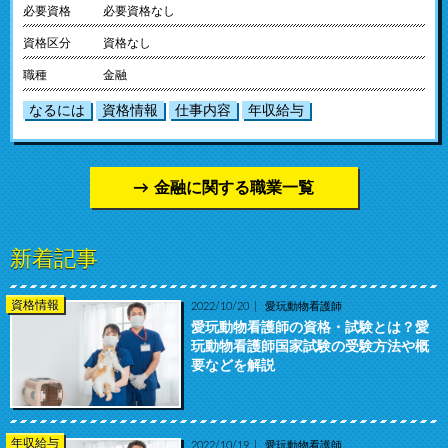
必要資格
必要資格なし
資格区分
資格なし
職種
金融
なるには
資格情報
仕事内容
年収給与
金融に関する職業一覧
新着記事
資格情報
2022/10/20
愛玩動物看護師
愛玩動物看護師の資格・試験とは？愛
玩動物看護師国家試験の受験方法や概
要などを解説
年収給与
2022/10/19
愛玩動物看護師