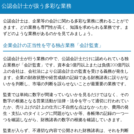
公認会計士が扱う多彩な業務
公認会計士は、企業等の会計に関わる多彩な業務に携わることがで
きます。どの業務も専門性が高く、知識を求められる業務です。ま
ずどのような業務があるのかを見てみましょう。
企業会計の正当性を守る独占業務「会計監査」
公認会計士が行う業務の中で、公認会計士だけに認められている独
占業務が「会計監査」です。資本金5億円以上または負債200億円以
上の会社は、会社法により公認会計士の監査を受ける義務が発生し
ます。企業の財政状態や経営成績の記録である財務諸表に誤りがな
いかを判断し、市場の判断を誤らせないことが最重要の業務です。
監査では単純に数字が間違っていないかを見るだけではなく、その
数字の根拠となる営業活動が法律・法令を守って適切に行われてい
たか、売り上げの計上の仕方に不自然な点はなかったか、費用の発
生・支払いのタイミングに問題がないか等、各帳簿の記録の一つ一
つを確認しながら、財務諸表の数字の根拠を確認していきます。
監査が入らず、不適切な内容で公開された財務諸表は、それを判断