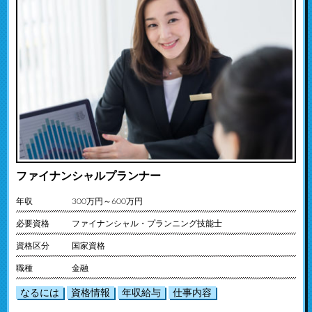
ファイナンシャルプランナー
年収
300万円～600万円
必要資格
ファイナンシャル・プランニング技能士
資格区分
国家資格
職種
金融
なるには
資格情報
年収給与
仕事内容