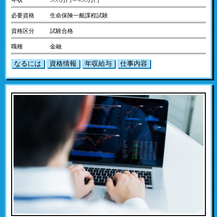
年収
300万円～400万円
必要資格
生命保険一般課程試験
資格区分
試験合格
職種
金融
なるには
資格情報
年収給与
仕事内容