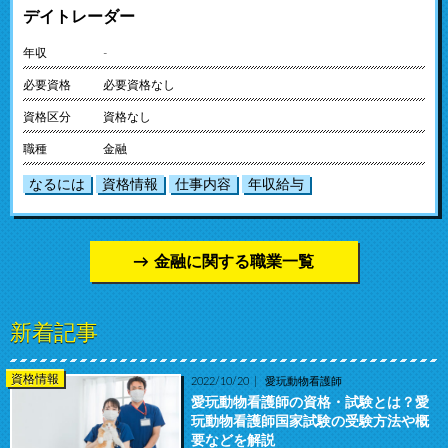
デイトレーダー
年収
-
必要資格
必要資格なし
資格区分
資格なし
職種
金融
なるには
資格情報
仕事内容
年収給与
金融に関する職業一覧
新着記事
資格情報
2022/10/20
愛玩動物看護師
愛玩動物看護師の資格・試験とは？愛
玩動物看護師国家試験の受験方法や概
要などを解説