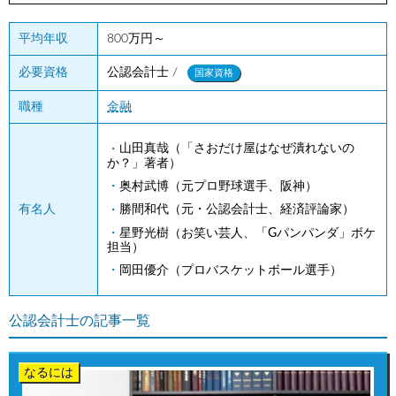
平均年収
800万円～
公認会計士 /
必要資格
国家資格
職種
金融
山田真哉（「さおだけ屋はなぜ潰れないの
か？」著者）
奥村武博（元プロ野球選手、阪神）
勝間和代（元・公認会計士、経済評論家）
有名人
星野光樹（お笑い芸人、「Gパンパンダ」ボケ
担当）
岡田優介（プロバスケットボール選手）
公認会計士の記事一覧
なるには