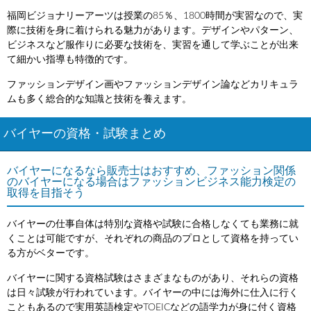
福岡ビジョナリーアーツは授業の85％、1800時間が実習なので、実
際に技術を身に着けられる魅力があります。デザインやパターン、
ビジネスなど服作りに必要な技術を、実習を通して学ぶことが出来
て細かい指導も特徴的です。
ファッションデザイン画やファッションデザイン論などカリキュラ
ムも多く総合的な知識と技術を養えます。
バイヤーの資格・試験まとめ
バイヤーになるなら販売士はおすすめ、ファッション関係
のバイヤーになる場合はファッションビジネス能力検定の
取得を目指そう
バイヤーの仕事自体は特別な資格や試験に合格しなくても業務に就
くことは可能ですが、それぞれの商品のプロとして資格を持ってい
る方がベターです。
バイヤーに関する資格試験はさまざまなものがあり、それらの資格
は日々試験が行われています。バイヤーの中には海外に仕入に行く
こともあるので実用英語検定やTOEICなどの語学力が身に付く資格