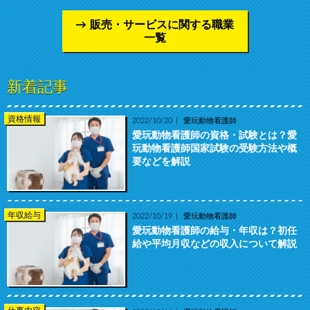
販売・サービスに関する職業
一覧
新着記事
資格情報
2022/10/20
愛玩動物看護師
愛玩動物看護師の資格・試験とは？愛
玩動物看護師国家試験の受験方法や概
要などを解説
年収給与
2022/10/19
愛玩動物看護師
愛玩動物看護師の給与・年収は？初任
給や平均月収などの収入について解説