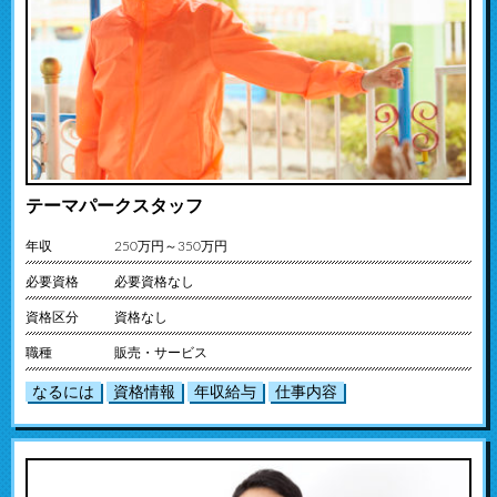
テーマパークスタッフ
年収
250万円～350万円
必要資格
必要資格なし
資格区分
資格なし
職種
販売・サービス
なるには
資格情報
年収給与
仕事内容