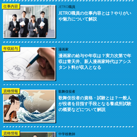
仕事内容
JETRO職員
JETRO職員の仕事内容とは？やりがい
や魅力について解説
年収給与
漫画家
漫画家の給与や年収は？実力次第で年
収は青天井、新人漫画家時代はアシス
タント料が収入となる
資格情報
歌舞伎役者
歌舞伎役者の資格・試験とは？一般人
が役者を目指す手段となる養成所試験
の概要などについて解説
資格情報
中学校教師