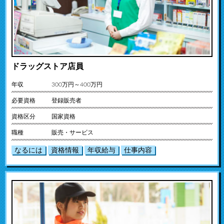
ドラッグストア店員
年収
300万円～400万円
必要資格
登録販売者
資格区分
国家資格
職種
販売・サービス
なるには
資格情報
年収給与
仕事内容