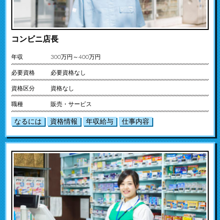
コンビニ店長
年収
300万円～400万円
必要資格
必要資格なし
資格区分
資格なし
職種
販売・サービス
なるには
資格情報
年収給与
仕事内容