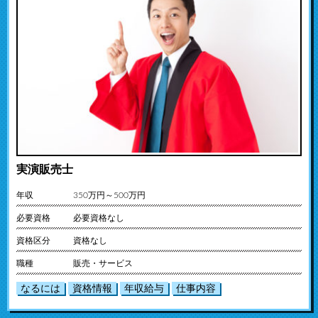
実演販売士
年収
350万円～500万円
必要資格
必要資格なし
資格区分
資格なし
職種
販売・サービス
なるには
資格情報
年収給与
仕事内容