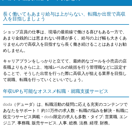
長く働いてもあまり給与は上がらない、転職か出世で高収
入を目指しましょう
ショップ店員の仕事は、現場の最前線で働ける喜びもある一方で、
あまり金銭的には恵まれない待遇が多く、給与の上げ幅も大きくあ
りませんので高収入を目指すなら長く働き続けることはあまりお勧
めしません。
キャリアプランをしっかりと立てて、最終的なゴールを小売店の店
長職よりもさらに上、地域レベルの統括を行う管理職などに設定す
ることで、そうした出世を行った際に高収入が狙える業界を目指し
て就職、転職を行っていくといいでしょう。
年収UPも可能なオススメ転職・就職支援サービス
doda（デューダ）は、転職活動の疑問に応える充実のコンテンツで
あなたをサポート！ 約10万件の求人数・転職の悩みを解決・転職に
役立つサービス満載・doda限定の求人も多数・タイプ: 営業職, エン
ジニア, 事務職, 販売サービス, 人事, 総務, 法務, 経理, 財務。