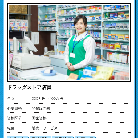
ドラッグストア店員
年収
300万円～400万円
必要資格
登録販売者
資格区分
国家資格
職種
販売・サービス