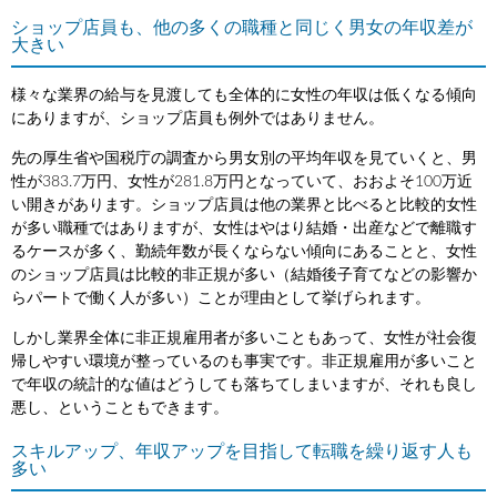
ショップ店員も、他の多くの職種と同じく男女の年収差が
大きい
様々な業界の給与を見渡しても全体的に女性の年収は低くなる傾向
にありますが、ショップ店員も例外ではありません。
先の厚生省や国税庁の調査から男女別の平均年収を見ていくと、男
性が383.7万円、女性が281.8万円となっていて、おおよそ100万近
い開きがあります。ショップ店員は他の業界と比べると比較的女性
が多い職種ではありますが、女性はやはり結婚・出産などで離職す
るケースが多く、勤続年数が長くならない傾向にあることと、女性
のショップ店員は比較的非正規が多い（結婚後子育てなどの影響か
らパートで働く人が多い）ことが理由として挙げられます。
しかし業界全体に非正規雇用者が多いこともあって、女性が社会復
帰しやすい環境が整っているのも事実です。非正規雇用が多いこと
で年収の統計的な値はどうしても落ちてしまいますが、それも良し
悪し、ということもできます。
スキルアップ、年収アップを目指して転職を繰り返す人も
多い