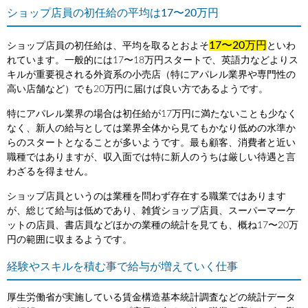
ショップ店員の初任給の平均は17〜20万円
17〜20万円
ショップ店員の初任給は、平均を取るとおよそ
といわ
れています。一般的には17〜18万円スタートで、英語力などよりス
キルが重要視される外資系の小売店（特にアパレル業界や専門性の
高い店舗など）でも20万円に届けば良い方であるようです。
特にアパレル業界の場合は初任給が17万円に満たないことも少なく
なく、新人の給与としては業界全体から見てもかなり低めの水準か
らのスタートとなることが多いようです。最も顧客、消費者と近い
職種ではありますが、収入面では特に新人のうちは厳しい待遇と言
わざるを得ません。
ショップ店員というのは業種を問わず存在する職業ではあります
が、総じて給与は低めであり、雑貨ショップ店員、スーパーマーケ
ットの店員、書店員などほかの業種の統計を見ても、概ね17〜20万
円の範囲に収まるようです。
経験やスキルを積む事で給与が増えていく仕事
厚生労働省が実施している賃金構造基本統計調査などの統計データ