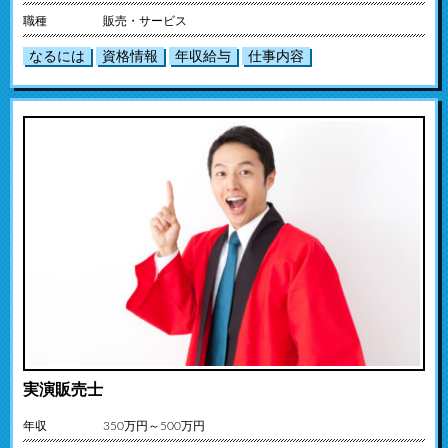
職種
販売・サービス
なるには
資格情報
年収給与
仕事内容
実演販売士
年収
350万円～500万円