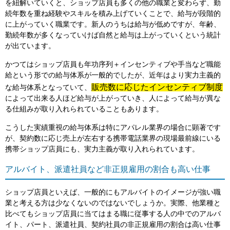
を紐解いていくと、ショップ店員も多くの他の職業と変わらず、勤
続年数を重ね経験やスキルを積み上げていくことで、給与が段階的
に上がっていく職業です。新人のうちは給与が低めですが、年齢、
勤続年数が多くなっていけば自然と給与は上がっていくという統計
が出ています。
かつてはショップ店員も年功序列＋インセンティブや手当など職能
給という形での給与体系が一般的でしたが、近年はより実力主義的
販売数に応じたインセンティブ制度
な給与体系となっていて、
によって出来る人ほど給与が上がっていき、人によって給与が異な
る仕組みが取り入れられていることもあります。
こうした実績重視の給与体系は特にアパレル業界の場合に顕著です
が、契約数に応じ売上が左右する携帯電話業界の現場最前線にいる
携帯ショップ店員にも、実力主義が取り入れられています。
アルバイト、派遣社員など非正規雇用の割合も高い仕事
ショップ店員といえば、一般的にもアルバイトのイメージが強い職
業と考える方は少なくないのではないでしょうか。実際、他業種と
比べてもショップ店員に当てはまる職に従事する人の中でのアルバ
イト、パート、派遣社員、契約社員の非正規雇用の割合は高い仕事