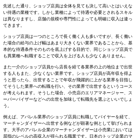
先述した通り、ショップ店員は全体を見ても決して高いとはいえな
い待遇の業種です。しかし業種によって待遇や必要とされるスキル
は異なりますし、店舗の規模や専門性によっても明確に収入は違っ
てきます。
ショップ店員は一つのところで長く働く人も多いですが、長く働い
た場合の給与の上げ幅はあまり大きくない業界であることから、基
本的な待遇条件そのものを底上げする目的で、同じショップ店員で
も異業種へ転職することで収入を上げる人も少なくありません。
また一介のショップ店員から店長を経て各業界の上の地位まで出世
する人もまた、少なくない業界です。ショップ店員が高年収を得よ
うと思ったら、出世することで年収が飛躍的に上がる業界を目指し
てそうした業界への転職を行い、その業界で出世するというコース
が考えられます。そうした場合、小売店のエリアマネージャー、ス
ーパーバイザーなどへの出世を加味して転職先を選ぶといいでしょ
う。
例えば、アパレル業界のショップ店員に転職してバイヤーを経て、
マーチャンダイザーへ出世する例などが顕著な例として挙げられま
す。大手のアパレル企業のマーチャンダイザーは小売業においては
屈指のレベルの高収入が得られる職業です。日本のトップ企業のマ