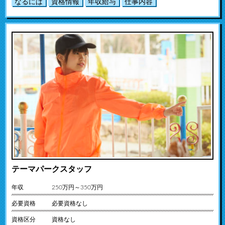
なるには
資格情報
年収給与
仕事内容
テーマパークスタッフ
年収
250万円～350万円
必要資格
必要資格なし
資格区分
資格なし