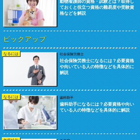
動物看護師の資格・試験とは？取得し
ておくと役立つ資格の難易度や受験資
格などを解説
ピックアップ
なるには
社会保険労務士
社会保険労務士になるには？必要資格
や向いている人の特徴などを具体的に
解説
なるには
歯科助手
歯科助手になるには？必要資格や向い
ている人の特徴などを具体的に解説