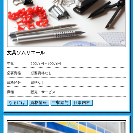
文具ソムリエール
年収
300万円～600万円
必要資格
必要資格なし
資格区分
資格なし
職種
販売・サービス
なるには
資格情報
年収給与
仕事内容