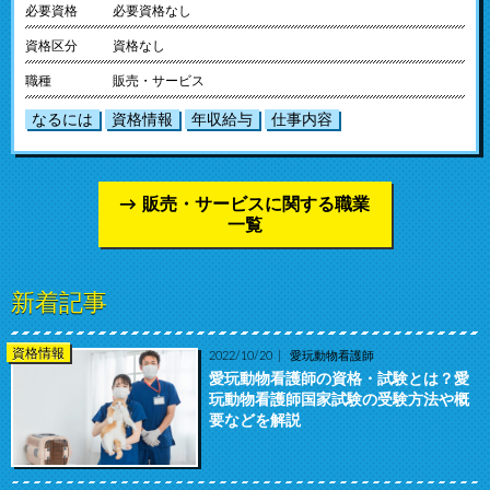
必要資格
必要資格なし
資格区分
資格なし
職種
販売・サービス
なるには
資格情報
年収給与
仕事内容
販売・サービスに関する職業
一覧
新着記事
資格情報
2022/10/20
愛玩動物看護師
愛玩動物看護師の資格・試験とは？愛
玩動物看護師国家試験の受験方法や概
要などを解説