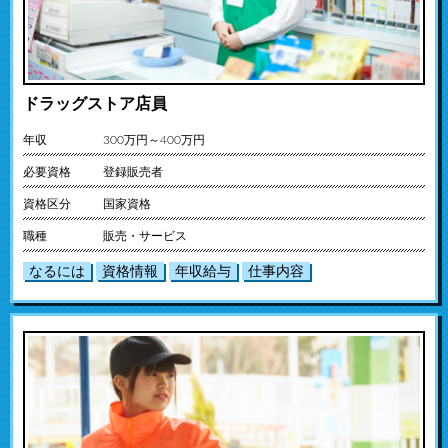
ドラッグストア店員
年収
300万円～400万円
必要資格
登録販売者
資格区分
国家資格
職種
販売・サービス
なるには
資格情報
年収給与
仕事内容