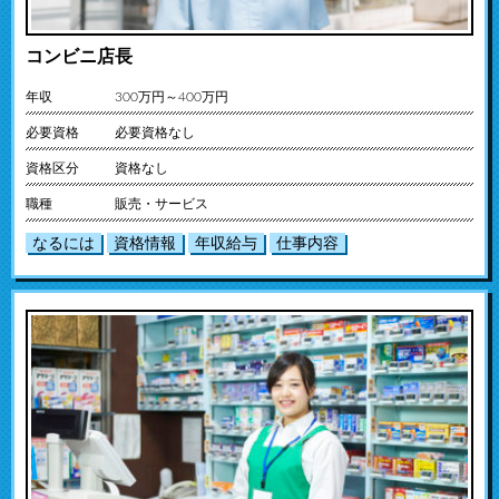
コンビニ店長
年収
300万円～400万円
必要資格
必要資格なし
資格区分
資格なし
職種
販売・サービス
なるには
資格情報
年収給与
仕事内容