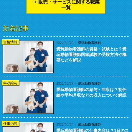
販売・サービスに関する職業
一覧
新着記事
資格情報
2022/10/20
愛玩動物看護師
愛玩動物看護師の資格・試験とは？愛
玩動物看護師国家試験の受験方法や概
要などを解説
年収給与
2022/10/19
愛玩動物看護師
愛玩動物看護師の給与・年収は？初任
給や平均月収などの収入について解説
仕事内容
2022/10/14
愛玩動物看護師
愛玩動物看護師の仕事内容は？1日のス