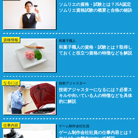
ソムリエの資格・試験とは？JSA認定
ソムリエ資格試験の概要と合格の秘訣
資格情報
和菓子職人
和菓子職人の資格・試験とは？取得し
ておくと役立つ資格の特徴などを解説
なるには
技術アジャスター
技術アジャスターになるには？必要ス
キルや向いている人の特徴などを具体
的に解説
仕事内容
ゲーム制作会社社員
ゲーム制作会社社員の仕事内容とは？