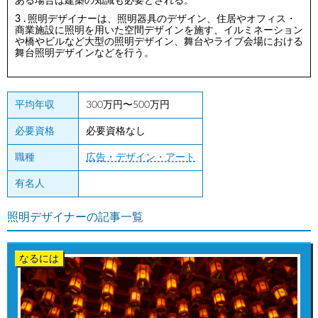
ある場合は建築の知識も必要とされる。
照明デザイナーは、照明器具のデザイン、住居やオフィス・
商業施設に照明を用いた空間デザインを施す、イルミネーション
や橋やビルなど大型の照明デザイン、舞台やライブ会場における
舞台照明デザインなどを行う。
平均年収
300万円〜500万円
必要資格
必要資格なし
職種
広告・デザイン・アート
有名人
照明デザイナーの記事一覧
なるには