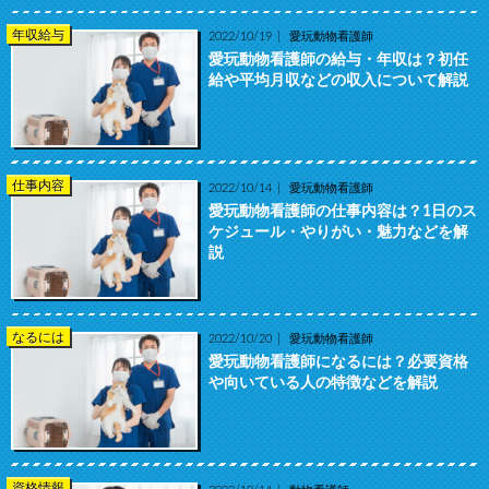
年収給与
2022/10/19
愛玩動物看護師
愛玩動物看護師の給与・年収は？初任
給や平均月収などの収入について解説
仕事内容
2022/10/14
愛玩動物看護師
愛玩動物看護師の仕事内容は？1日のス
ケジュール・やりがい・魅力などを解
説
なるには
2022/10/20
愛玩動物看護師
愛玩動物看護師になるには？必要資格
や向いている人の特徴などを解説
資格情報