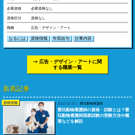
必要資格
必要資格なし
資格区分
資格なし
職種
広告・デザイン・アート
なるには
資格情報
年収給与
仕事内容
広告・デザイン・アートに関
する職業一覧
新着記事
資格情報
2022/10/20
愛玩動物看護師
愛玩動物看護師の資格・試験とは？愛
玩動物看護師国家試験の受験方法や概
要などを解説