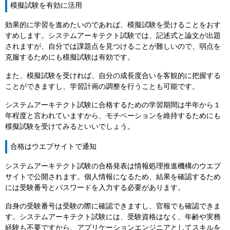
模擬試験を有効に活用
効果的に学習を進めたいのであれば、模擬試験を受けることをおす
すめします。システムアーキテクト試験では、記述式と論文が出題
されますが、自分では課題点を見つけることが難しいので、弱点を
克服するためにも模擬試験は有効です。
また、模擬試験を受ければ、自分の成長度合いを客観的に把握する
ことができますし、学習計画の調整を行うことも可能です。
システムアーキテクト試験に合格するための学習期間は半年から１
年程度と言われていますから、モチベーションを維持するためにも
模擬試験を受けてみるといいでしょう。
合格はウエブサイトで通知
システムアーキテクト試験の合格発表は情報処理推進機構のウエブ
サイトで公開されます。個人情報になるため、結果を確認するため
には受験番号とパスワードを入力する必要があります。
自身の受験番号は受験の際に確認できますし、官報でも確認できま
す。システムアーキテクト試験には、受験資格はなく、年齢や実務
経験も不要ですから、アプリケーションエンジニアとしてスキルを