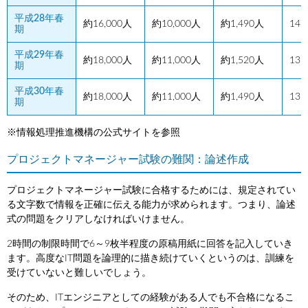
平成28年春
約16,000人
約10,000人
約1,490人
14
期
平成29年春
約18,000人
約11,000人
約1,520人
13
期
平成30年春
約18,000人
約11,000人
約1,490人
13
期
※情報処理推進機構の公式サイトを参照
プロジェクトマネージャー試験の難関：論述作成
プロジェクトマネージャー試験に合格するためには、規定されてい
る文字数で情報を正確に伝える能力が求められます。つまり、論述
式の問題をクリアしなければいけません。
2時間の制限時間で6～9枚半程度の原稿用紙に回答を記入していき
ます。高度なIT問題を論理的に描き続けていくというのは、訓練を
受けていないと難しいでしょう。
そのため、ITエンジニアとしての経験がある人でも不合格になるこ