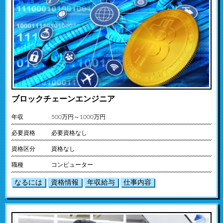
ブロックチェーンエンジニア
年収
500万円～1000万円
必要資格
必要資格なし
資格区分
資格なし
職種
コンピューター
なるには
資格情報
年収給与
仕事内容