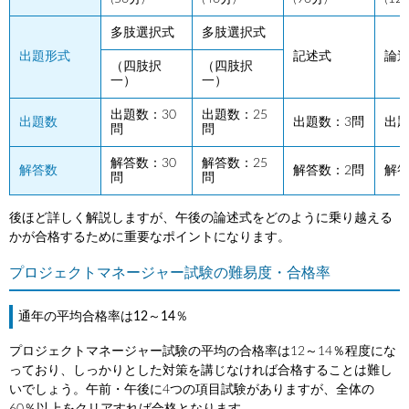
多肢選択式
多肢選択式
出題形式
記述式
論
（四肢択
（四肢択
一）
一）
出題数：30
出題数：25
出題数
出題数：3問
出題
問
問
解答数：30
解答数：25
解答数
解答数：2問
解答
問
問
後ほど詳しく解説しますが、午後の論述式をどのように乗り越える
かが合格するために重要なポイントになります。
プロジェクトマネージャー試験の難易度・合格率
通年の平均合格率は12～14％
プロジェクトマネージャー試験の平均の合格率は12～14％程度にな
っており、しっかりとした対策を講じなければ合格することは難し
いでしょう。午前・午後に4つの項目試験がありますが、全体の
60％以上をクリアすれば合格となります。