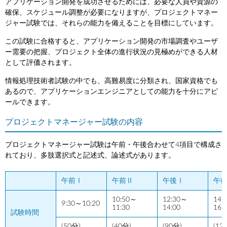
アプリケーション開発を成功させるためには、必要な人員や資源の
確保、スケジュール調整が必要になりますが、プロジェクトマネー
ジャー試験では、それらの能力を備えることを目標にしています。
この試験に合格すると、アプリケーション開発の市場調査やユーザ
ー需要の把握、プロジェクト全体の進行状況の見極めができる人材
として評価されます。
情報処理技術者試験の中でも、高難易度に分類され、国家資格でも
あるので、アプリケーションエンジニアとしての能力を十分にアピ
ールできます。
プロジェクトマネージャー試験の内容
プロジェクトマネージャー試験は午前・午後合わせて4項目で構成さ
れており、多肢選択式と記述式、論述式があります。
午前Ⅰ
午前Ⅱ
午後Ⅰ
午
10:50～
12:30～
14:
9:30～10:20
11:30
14:00
16:
試験時間
(50分)
(40分)
(90分)
(12