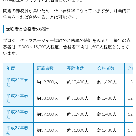
問題の難易度が高いため、低い合格率になっていますが、計画的に
学習をすれば合格することは可能です。
受験者と合格者の統計
プロジェクトマネージャー試験の合格率の統計をみると、毎年の応
募者は17,000～18,000人程度。合格者平均は1,500人程度となって
います。
年度
応募者数
受験者数
合格者数
合
平成24年春
約19,700人
約12,400人
約1,620人
13
期
平成25年春
約18,500人
約11,800人
約1,480人
12
期
平成26年春
約17,500人
約10,900人
約1,400人
12
期
平成27年春
約17,000人
約11,000人
約1,480人
13
期