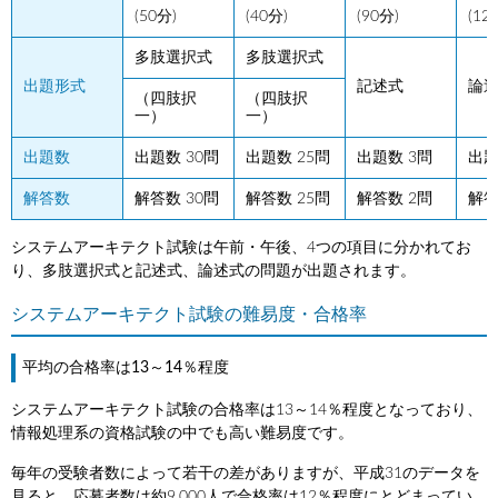
(50分)
(40分)
(90分)
(12
多肢選択式
多肢選択式
出題形式
記述式
論
（四肢択
（四肢択
一）
一）
出題数
出題数 30問
出題数 25問
出題数 3問
出題
解答数
解答数 30問
解答数 25問
解答数 2問
解答
システムアーキテクト試験は午前・午後、4つの項目に分かれてお
り、多肢選択式と記述式、論述式の問題が出題されます。
システムアーキテクト試験の難易度・合格率
平均の合格率は13～14％程度
システムアーキテクト試験の合格率は13～14％程度となっており、
情報処理系の資格試験の中でも高い難易度です。
毎年の受験者数によって若干の差がありますが、平成31のデータを
見ると、応募者数は約9,000人で合格率は12％程度にとどまってい