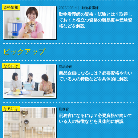
資格情報
2022/10/14
動物看護師
動物看護師の資格・試験とは？取得し
ておくと役立つ資格の難易度や受験資
格などを解説
ピックアップ
なるには
商品企画
商品企画になるには？必要資格や向い
ている人の特徴などを具体的に解説
なるには
刑務官
刑務官になるには？必要資格や向いて
いる人の特徴などを具体的に解説