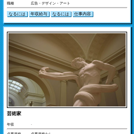
職種
広告・デザイン・アート
なるには
年収給与
なるには
仕事内容
芸術家
年収
-
必要資格
必要資格なし