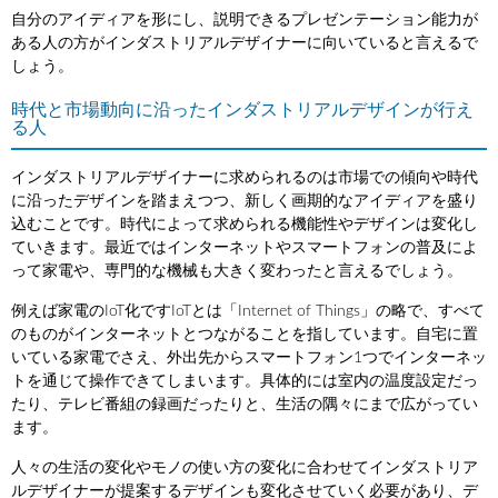
自分のアイディアを形にし、説明できるプレゼンテーション能力が
ある人の方がインダストリアルデザイナーに向いていると言えるで
しょう。
時代と市場動向に沿ったインダストリアルデザインが行え
る人
インダストリアルデザイナーに求められるのは市場での傾向や時代
に沿ったデザインを踏まえつつ、新しく画期的なアイディアを盛り
込むことです。時代によって求められる機能性やデザインは変化し
ていきます。最近ではインターネットやスマートフォンの普及によ
って家電や、専門的な機械も大きく変わったと言えるでしょう。
例えば家電のIoT化ですIoTとは「Internet of Things」の略で、すべて
のものがインターネットとつながることを指しています。自宅に置
いている家電でさえ、外出先からスマートフォン1つでインターネッ
トを通じて操作できてしまいます。具体的には室内の温度設定だっ
たり、テレビ番組の録画だったりと、生活の隅々にまで広がってい
ます。
人々の生活の変化やモノの使い方の変化に合わせてインダストリア
ルデザイナーが提案するデザインも変化させていく必要があり、デ