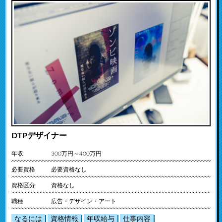
DTPデザイナー
年収
300万円～400万円
必要資格
必要資格なし
資格区分
資格なし
職種
広告・デザイン・アート
なるには
資格情報
年収給与
仕事内容