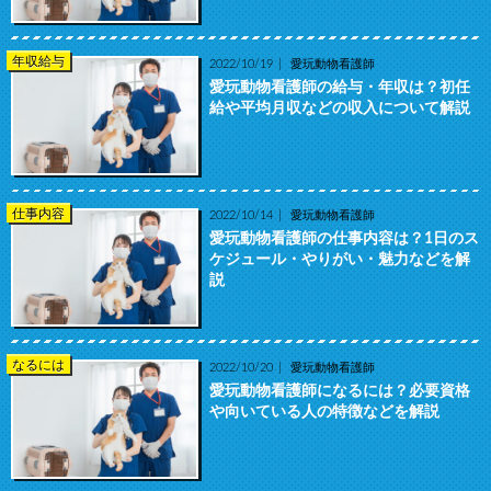
年収給与
2022/10/19
愛玩動物看護師
愛玩動物看護師の給与・年収は？初任
給や平均月収などの収入について解説
仕事内容
2022/10/14
愛玩動物看護師
愛玩動物看護師の仕事内容は？1日のス
ケジュール・やりがい・魅力などを解
説
なるには
2022/10/20
愛玩動物看護師
愛玩動物看護師になるには？必要資格
や向いている人の特徴などを解説