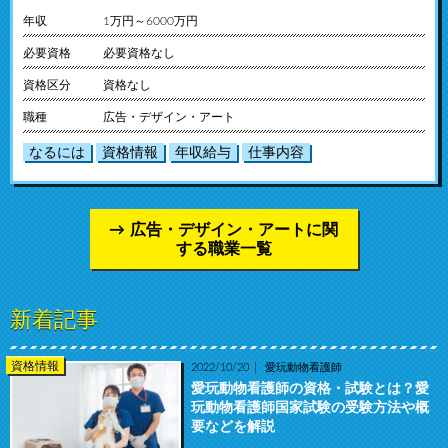
年収
1万円～6000万円
必要資格
必要資格なし
資格区分
資格なし
職種
広告・デザイン・アート
なるには
資格情報
年収給与
仕事内容
広告・デザイン・アートに関
する職業一覧
新着記事
資格情報
2022/10/20
愛玩動物看護師
愛玩動物看護師の資格・試験とは？愛
玩動物看護師国家試験の受験方法や概
要などを解説