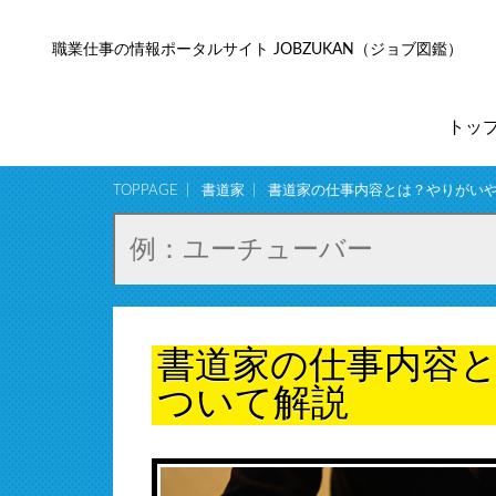
職業仕事の情報ポータルサイト JOBZUKAN（ジョブ図鑑）
トッ
TOPPAGE
書道家
書道家の仕事内容とは？やりがい
書道家の仕事内容
ついて解説