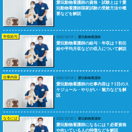
愛玩動物看護師の資格・試験とは？愛
玩動物看護師国家試験の受験方法や概
要などを解説
年収給与
2022/10/19
愛玩動物看護師
愛玩動物看護師の給与・年収は？初任
給や平均月収などの収入について解説
仕事内容
2022/10/14
愛玩動物看護師
愛玩動物看護師の仕事内容は？1日のス
ケジュール・やりがい・魅力などを解
説
なるには
2022/10/20
愛玩動物看護師
愛玩動物看護師になるには？必要資格
や向いている人の特徴などを解説