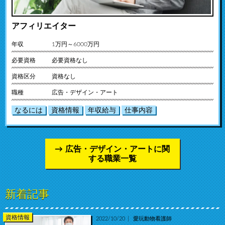
アフィリエイター
年収
1万円～6000万円
必要資格
必要資格なし
資格区分
資格なし
職種
広告・デザイン・アート
なるには
資格情報
年収給与
仕事内容
広告・デザイン・アートに関
する職業一覧
新着記事
資格情報
2022/10/20
愛玩動物看護師