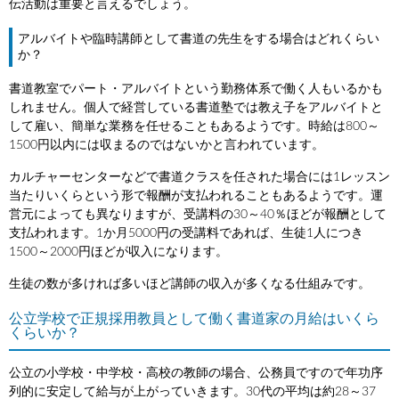
伝活動は重要と言えるでしょう。
アルバイトや臨時講師として書道の先生をする場合はどれくらい
か？
書道教室でパート・アルバイトという勤務体系で働く人もいるかも
しれません。個人で経営している書道塾では教え子をアルバイトと
して雇い、簡単な業務を任せることもあるようです。時給は800～
1500円以内には収まるのではないかと言われています。
カルチャーセンターなどで書道クラスを任された場合には1レッスン
当たりいくらという形で報酬が支払われることもあるようです。運
営元によっても異なりますが、受講料の30～40％ほどが報酬として
支払われます。1か月5000円の受講料であれば、生徒1人につき
1500～2000円ほどが収入になります。
生徒の数が多ければ多いほど講師の収入が多くなる仕組みです。
公立学校で正規採用教員として働く書道家の月給はいくら
くらいか？
公立の小学校・中学校・高校の教師の場合、公務員ですので年功序
列的に安定して給与が上がっていきます。30代の平均は約28～37