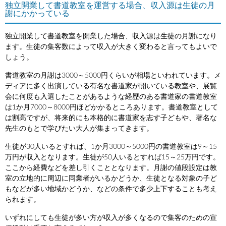
独立開業して書道教室を運営する場合、収入源は生徒の月
謝にかかっている
独立開業して書道教室を開業した場合、収入源は生徒の月謝になり
ます。生徒の集客数によって収入が大きく変わると言ってもよいで
しょう。
書道教室の月謝は3000～5000円くらいが相場といわれています。メ
ディアに多く出演している有名な書道家が開いている教室や、展覧
会に何度も入選したことがあるような経歴のある書道家の書道教室
は1か月7000～8000円ほどかかるところあります。書道教室として
は割高ですが、将来的にも本格的に書道家を志す子どもや、著名な
先生のもとで学びたい大人が集まってきます。
生徒が30人いるとすれば、1か月3000～5000円の書道教室は9～15
万円が収入となります。生徒が50人いるとすれば15～25万円です。
ここから経費などを差し引くこととなります。月謝の値段設定は教
室の立地的に周辺に同業者がいるかどうか、生徒となる対象の子ど
もなどが多い地域かどうか、などの条件で多少上下することも考え
られます。
いずれにしても生徒が多い方が収入が多くなるので集客のための宣