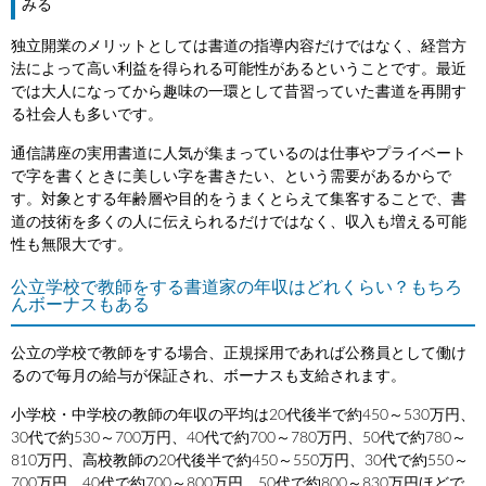
みる
独立開業のメリットとしては書道の指導内容だけではなく、経営方
法によって高い利益を得られる可能性があるということです。最近
では大人になってから趣味の一環として昔習っていた書道を再開す
る社会人も多いです。
通信講座の実用書道に人気が集まっているのは仕事やプライベート
で字を書くときに美しい字を書きたい、という需要があるからで
す。対象とする年齢層や目的をうまくとらえて集客することで、書
道の技術を多くの人に伝えられるだけではなく、収入も増える可能
性も無限大です。
公立学校で教師をする書道家の年収はどれくらい？もちろ
んボーナスもある
公立の学校で教師をする場合、正規採用であれば公務員として働け
るので毎月の給与が保証され、ボーナスも支給されます。
小学校・中学校の教師の年収の平均は20代後半で約450～530万円、
30代で約530～700万円、40代で約700～780万円、50代で約780～
810万円、高校教師の20代後半で約450～550万円、30代で約550～
700万円、40代で約700～800万円、50代で約800～830万円ほどで