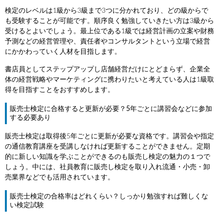
検定のレベルは1級から3級まで3つに分かれており、どの級からで
も受験することが可能です。順序良く勉強していきたい方は3級から
受けるとよいでしょう。最上位である1級では経営計画の立案や財務
予測などの経営管理や、責任者やコンサルタントという立場で経営
にかかわっていく人材を目指します。
書店員としてステップアップし店舗経営だけにとどまらず、企業全
体の経営戦略やマーケティングに携わりたいと考えている人は1級取
得を目指すことをおすすめします。
販売士検定に合格すると更新が必要？5年ごとに講習会などに参加
する必要あり
販売士検定は取得後5年ごとに更新が必要な資格です。講習会や指定
の通信教育講座を受講しなければ更新することができません。定期
的に新しい知識を学ぶことができるのも販売し検定の魅力の１つで
しょう。中には、社員教育に販売し検定を取り入れ流通・小売・卸
売業界などでも活用されています。
販売士検定の合格率はどれくらい？しっかり勉強すれば難しくな
い検定試験