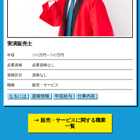
実演販売士
年収
350万円～500万円
必要資格
必要資格なし
資格区分
資格なし
職種
販売・サービス
なるには
資格情報
年収給与
仕事内容
販売・サービスに関する職業
一覧