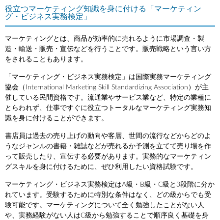
役立つマーケティング知識を身に付ける「マーケティン
グ・ビジネス実務検定」
マーケティングとは、商品が効率的に売れるように市場調査・製
造・輸送・販売・宣伝などを行うことです。販売戦略という言い方
をされることもあります。
「マーケティング・ビジネス実務検定」は国際実務マーケティング
協会（International Marketing Skill Standardizing Association）が主
催している民間資格です。流通業やサービス業など、特定の業種に
とらわれず、仕事ですぐに役立つトータルなマーケティング実務知
識を身に付けることができます。
書店員は過去の売り上げの動向や客層、世間の流行などからどのよ
うなジャンルの書籍・雑誌などが売れるか予測を立てて売り場を作
って販売したり、宣伝する必要があります。実務的なマーケティン
グスキルを身に付けるために、ぜひ利用したい資格試験です。
マーケティング・ビジネス実務検定はA級・B級・C級と3段階に分か
れています。受験するために特別な条件はなく、どの級からでも受
験可能です。マーケティングについて全く勉強したことがない人
や、実務経験がない人はC級から勉強することで順序良く基礎を身