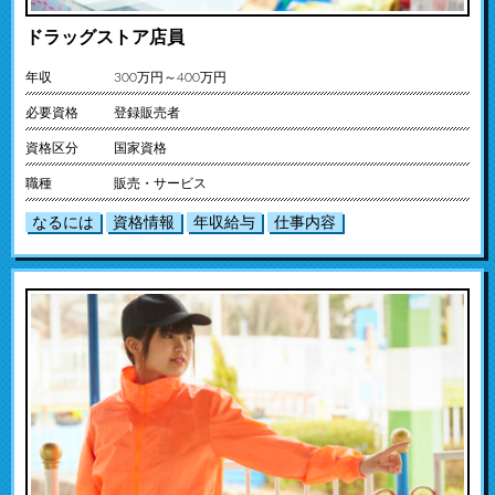
ドラッグストア店員
年収
300万円～400万円
必要資格
登録販売者
資格区分
国家資格
職種
販売・サービス
なるには
資格情報
年収給与
仕事内容