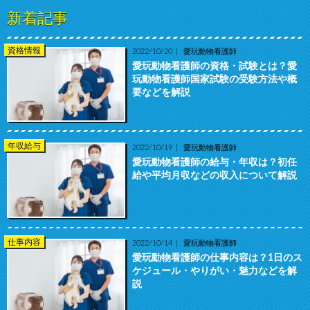
新着記事
資格情報
2022/10/20
愛玩動物看護師
愛玩動物看護師の資格・試験とは？愛
玩動物看護師国家試験の受験方法や概
要などを解説
年収給与
2022/10/19
愛玩動物看護師
愛玩動物看護師の給与・年収は？初任
給や平均月収などの収入について解説
仕事内容
2022/10/14
愛玩動物看護師
愛玩動物看護師の仕事内容は？1日のス
ケジュール・やりがい・魅力などを解
説