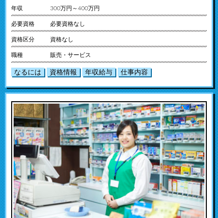
年収
300万円～400万円
必要資格
必要資格なし
資格区分
資格なし
職種
販売・サービス
なるには
資格情報
年収給与
仕事内容