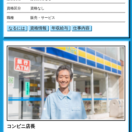
資格区分
資格なし
職種
販売・サービス
なるには
資格情報
年収給与
仕事内容
コンビニ店長