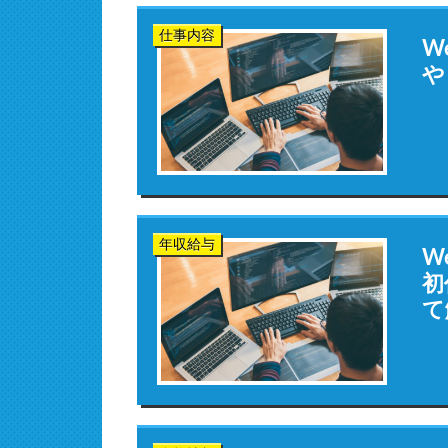
仕事内容
W
や
年収給与
W
初
て