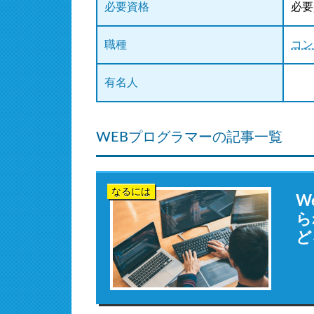
必要資格
必要
職種
コン
有名人
WEBプログラマーの記事一覧
なるには
W
ら
ど