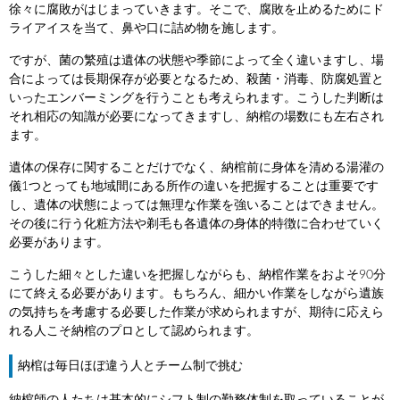
徐々に腐敗がはじまっていきます。そこで、腐敗を止めるためにド
ライアイスを当て、鼻や口に詰め物を施します。
ですが、菌の繁殖は遺体の状態や季節によって全く違いますし、場
合によっては長期保存が必要となるため、殺菌・消毒、防腐処置と
いったエンバーミングを行うことも考えられます。こうした判断は
それ相応の知識が必要になってきますし、納棺の場数にも左右され
ます。
遺体の保存に関することだけでなく、納棺前に身体を清める湯灌の
儀1つとっても地域間にある所作の違いを把握することは重要です
し、遺体の状態によっては無理な作業を強いることはできません。
その後に行う化粧方法や剃毛も各遺体の身体的特徴に合わせていく
必要があります。
こうした細々とした違いを把握しながらも、納棺作業をおよそ90分
にて終える必要があります。もちろん、細かい作業をしながら遺族
の気持ちを考慮する必要した作業が求められますが、期待に応えら
れる人こそ納棺のプロとして認められます。
納棺は毎日ほぼ違う人とチーム制で挑む