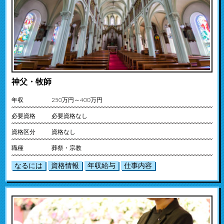
神父・牧師
年収
250万円～400万円
必要資格
必要資格なし
資格区分
資格なし
職種
葬祭・宗教
なるには
資格情報
年収給与
仕事内容