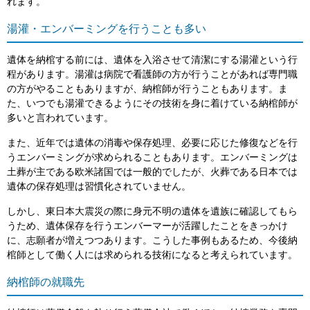
れます。
湯灌・エンバーミングを行うことも多い
遺体を納棺する前には、遺体を入浴させて清潔にする湯灌という行
程があります。湯灌は病院で看護師の方が行うことがあれば専門職
の方がやることもありますが、納棺師が行うこともあります。ま
た、いつでも湯灌できるようにその技術を身に着けている納棺師が
多いと言われています。
また、近年では遺体の消毒や保存処理、必要に応じた修復などを行
うエンバーミングが求められることもあります。エンバーミングは
土葬が主である欧米諸国では一般的でしたが、火葬である日本では
遺体の保存処理は習慣化されていません。
しかし、東日本大震災の際に身元不明の遺体を遺族に確認してもら
うため、遺体保存を行うエンバーマーが活躍したことをきっかけ
に、志願者が増えつつあります。こうした事例もあるため、今後納
棺師として働く人には求められる技術になると考えられています。
納棺師の就職先