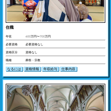
住職
年収
600万円〜700万円
必要資格
必要資格なし
資格区分
資格なし
職種
葬祭・宗教
なるには
資格情報
年収給与
仕事内容