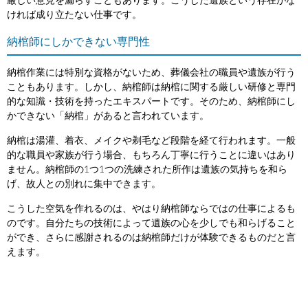
厳しい意見を漏らすこともあります。こうした遺族という存在がな
ければ成り立たない仕事です。
納棺師にしかできない専門性
納棺作業には特別な資格がないため、葬儀会社の職員や遺族が行う
こともあります。しかし、納棺師は納棺に関する厳しい研修と専門
的な知識・技術を持ったエキスパートです。そのため、納棺師にし
かできない「納棺」があると言われています。
納棺は湯灌、着衣、メイクや剃毛など段階を経て行われます。一般
的な職員や家族が行う場合、もちろん丁寧に行うことに違いはあり
ません。納棺師の1つ1つの洗練された所作は遺族の気持ちを和ら
げ、故人との別れに集中できます。
こうした空気を作れるのは、やはり納棺師ならではの仕事によるも
のです。自分たちの技術によって遺族の心を少しでも和らげること
ができ、さらに感謝されるのは納棺師だけが体験できるものだと言
えます。