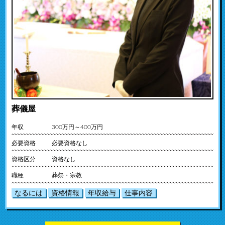
葬儀屋
年収
300万円～400万円
必要資格
必要資格なし
資格区分
資格なし
職種
葬祭・宗教
なるには
資格情報
年収給与
仕事内容