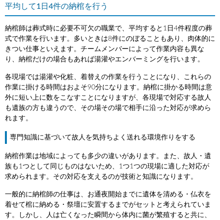
平均して1日4件の納棺を行う
納棺師は葬式時に必要不可欠の職業で、平均すると1日4件程度の葬
式で作業を行います。多いときは8件にのぼることもあり、肉体的に
きつい仕事といえます。チームメンバーによって作業内容も異な
り、納棺だけの場合もあれば湯灌やエンバーミングを行います。
各現場では湯灌や化粧、着替えの作業を行うことになり、これらの
作業に掛ける時間はおよそ90分になります。納棺に掛かる時間は意
外に短い上に数をこなすことになりますが、各現場で対応する故人
も遺族の方も違うので、その場その場で相手に沿った対応が求めら
れます。
専門知識に基づいて故人を気持ちよく送れる環境作りをする
納棺作業は地域によっても多少の違いがあります。また、故人・遺
族も1つとして同じものはないため、1つ1つの現場に適した対応が
求められます。その対応を支えるのが技術と知識になります。
一般的に納棺師の仕事は、お通夜開始までに遺体を清める・仏衣を
着せて棺に納める・祭壇に安置するまでがセットと考えられていま
す。しかし、人は亡くなった瞬間から体内に菌が繁殖すると共に、