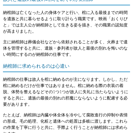
納棺師は亡くなった人の身体ケアと行い、棺に入る最後までの時間
を遺族と共に暮らせるように取り計らう職業です。映画「おくりび
と」では主人公が納棺師として生きる姿を描き、その職業の認知度
が高まりました。
主に納棺師は葬儀会社などから依頼されることが多く、火葬まで遺
体を管理すると共に、遺族・参列者が故人と最後の別れを悔いのな
い時間にするのが納棺師の仕事です。
納棺師に求められるのは心遣い
納棺師の仕事は故人を棺に納めるのが主になります。しかし、ただ
棺に納めるだけが仕事ではありません。棺に納める際の衣装の着
脱、体勢を整えるなどその1つ1つが故人に失礼に当たらないように
すると共に、遺族の最後の別れの邪魔にならないように配慮する必
要があります。
たとえば、納棺師は内臓や体全体を冷やして腐敗進行の抑制や表情
の形成、毛の処理、化粧と遺体への処置は多岐に渡します。これら
の作業を丁寧に行うと共に、手際よく行うことが納棺師には求めら