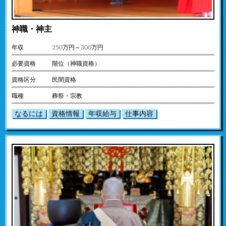
神職・神主
年収
250万円～300万円
必要資格
階位（神職資格）
資格区分
民間資格
職種
葬祭・宗教
なるには
資格情報
年収給与
仕事内容