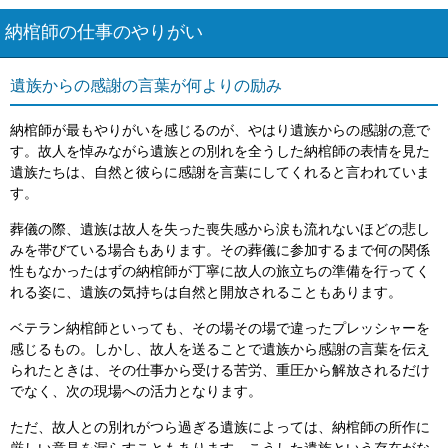
納棺師の仕事のやりがい
遺族からの感謝の言葉が何よりの励み
納棺師が最もやりがいを感じるのが、やはり遺族からの感謝の意で
す。故人を悼みながら遺族との別れを全うした納棺師の表情を見た
遺族たちは、自然と彼らに感謝を言葉にしてくれると言われていま
す。
葬儀の際、遺族は故人を失った喪失感から涙も流れないほどの悲し
みを帯びている場合もあります。その葬儀に参加するまで何の関係
性もなかったはずの納棺師が丁寧に故人の旅立ちの準備を行ってく
れる姿に、遺族の気持ちは自然と開放されることもあります。
ベテラン納棺師といっても、その場その場で違ったプレッシャーを
感じるもの。しかし、故人を送ることで遺族から感謝の言葉を伝え
られたときは、その仕事から受ける苦労、重圧から解放されるだけ
でなく、次の現場への活力となります。
ただ、故人との別れがつら過ぎる遺族によっては、納棺師の所作に