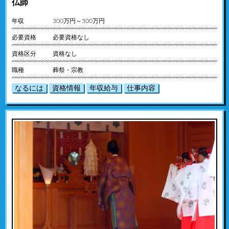
仏師
年収
300万円～500万円
必要資格
必要資格なし
資格区分
資格なし
職種
葬祭・宗教
なるには
資格情報
年収給与
仕事内容