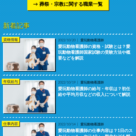
葬祭・宗教に関する職業一覧
新着記事
資格情報
2022/10/20
愛玩動物看護師
愛玩動物看護師の資格・試験とは？愛
玩動物看護師国家試験の受験方法や概
要などを解説
年収給与
2022/10/19
愛玩動物看護師
愛玩動物看護師の給与・年収は？初任
給や平均月収などの収入について解説
仕事内容
2022/10/14
愛玩動物看護師
愛玩動物看護師の仕事内容は？1日のス