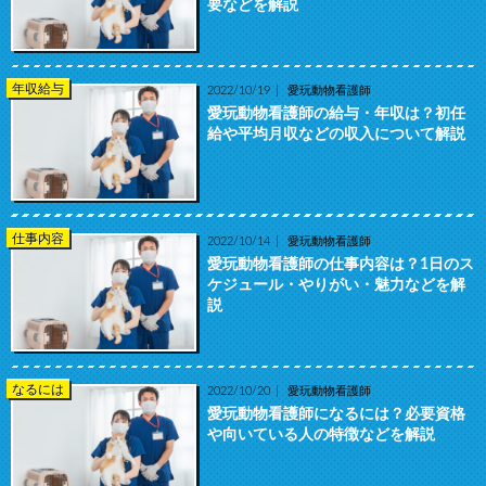
要などを解説
年収給与
2022/10/19
愛玩動物看護師
愛玩動物看護師の給与・年収は？初任
給や平均月収などの収入について解説
仕事内容
2022/10/14
愛玩動物看護師
愛玩動物看護師の仕事内容は？1日のス
ケジュール・やりがい・魅力などを解
説
なるには
2022/10/20
愛玩動物看護師
愛玩動物看護師になるには？必要資格
や向いている人の特徴などを解説