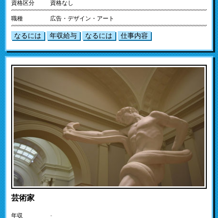
資格区分
資格なし
職種
広告・デザイン・アート
なるには
年収給与
なるには
仕事内容
芸術家
年収
-