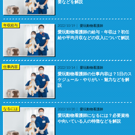
要などを解説
年収給与
2022/10/19
愛玩動物看護師
愛玩動物看護師の給与・年収は？初任
給や平均月収などの収入について解説
仕事内容
2022/10/14
愛玩動物看護師
愛玩動物看護師の仕事内容は？1日のス
ケジュール・やりがい・魅力などを解
説
なるには
2022/10/20
愛玩動物看護師
愛玩動物看護師になるには？必要資格
や向いている人の特徴などを解説