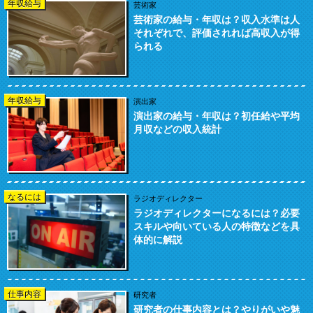
年収給与
芸術家
芸術家の給与・年収は？収入水準は人
それぞれで、評価されれば高収入が得
られる
年収給与
演出家
演出家の給与・年収は？初任給や平均
月収などの収入統計
なるには
ラジオディレクター
ラジオディレクターになるには？必要
スキルや向いている人の特徴などを具
体的に解説
仕事内容
研究者
研究者の仕事内容とは？やりがいや魅