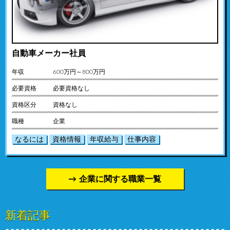
自動車メーカー社員
年収
600万円～800万円
必要資格
必要資格なし
資格区分
資格なし
職種
企業
なるには
資格情報
年収給与
仕事内容
企業に関する職業一覧
新着記事