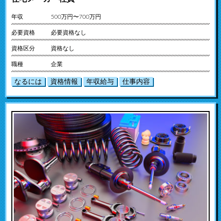
年収
500万円〜700万円
必要資格
必要資格なし
資格区分
資格なし
職種
企業
なるには
資格情報
年収給与
仕事内容