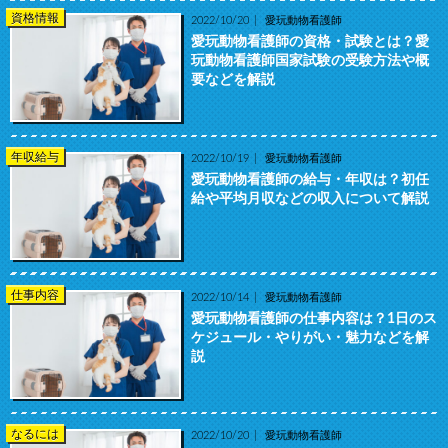
資格情報
2022/10/20
愛玩動物看護師
愛玩動物看護師の資格・試験とは？愛
玩動物看護師国家試験の受験方法や概
要などを解説
年収給与
2022/10/19
愛玩動物看護師
愛玩動物看護師の給与・年収は？初任
給や平均月収などの収入について解説
仕事内容
2022/10/14
愛玩動物看護師
愛玩動物看護師の仕事内容は？1日のス
ケジュール・やりがい・魅力などを解
説
なるには
2022/10/20
愛玩動物看護師