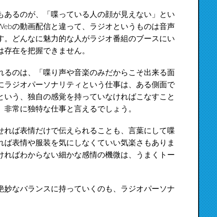
もあるのが、「喋っている人の顔が見えない」とい
Webの動画配信と違って、ラジオというものは音声
す。どんなに魅力的な人がラジオ番組のブースにい
は存在を把握できません。
れるのは、「喋り声や音楽のみだからこそ出来る面
にラジオパーソナリティという仕事は、ある側面で
という、独自の感覚を持っていなければこなすこと
、非常に独特な仕事と言えるでしょう。
せれば表情だけで伝えられることも、言葉にして喋
れば表情や服装を気にしなくていい気楽さもありま
ければわからない細かな感情の機微は、うまくトー
絶妙なバランスに持っていくのも、ラジオパーソナ