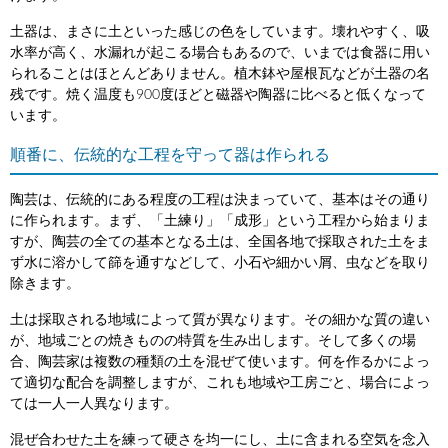
土器は、まさに土といった感じの色をしています。壊れやすく、吸
水率が高く、水漏れが起こる場合もあるので、いまでは食器に用い
られることはほとんどありません。植木鉢や屋根瓦などが土器の名
残です。焼く温度も900度ほどと磁器や陶器に比べると低くなって
います。
順番に、伝統的な工程を守って器は作られる
陶芸は、伝統的にある程度の工程は決まっていて、基本はその通り
に作られます。まず、「土練り」「成形」という工程から始まりま
すが、陶芸の全ての基本となる土は、全国各地で採取された土をま
ず水に溶かして篩を通すなどして、小石や細かい屑、虫などを取り
除きます。
土は採取される地域によって質が異なります。その細かな質の違い
が、地域ごとの焼きものの特質を生み出します。そして多くの場
合、陶芸家は複数の種類の土を混ぜて使います。何を作るかによっ
て適切な配合を調整しますが、これも地域や工房ごと、場合によっ
ては一人一人異なります。
混ぜ合わせた土を練って硬さを均一にし、土に含まれる空気を念入