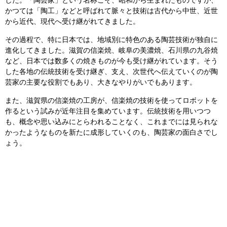
した。「陶芸家」という名称こそ、昭和から生まれたものですが、
かつては「陶工」などと呼ばれて脈々と技術は古代から中世、近世
から近代、現代へ受け継がれてきました。
その過程で、特に日本では、地域別に特色のある陶芸技術が独自に
進化してきました。滋賀の信楽焼、岐阜の美濃焼、石川県の九谷焼
など、日本では数多くの焼きものが今も受け継がれています。そう
した各地の伝統技術を受け継ぎ、支え、次世代へ伝えていくのが陶
芸家の主要な役割でもあり、大きなやりがいでもあります。
また、滋賀県の信楽焼の工房が、信楽焼の技術を使ってロボットを
作るという試みが近年注目を集めています。伝統技術を用いつつ
も、概念や思い込みにとらわれることなく、これまでには見られな
かったようなものを新たに成形していくのも、陶芸家の面白さでし
ょう。