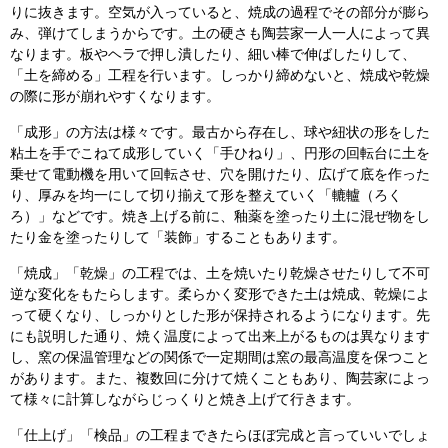
りに抜きます。空気が入っていると、焼成の過程でその部分が膨ら
み、弾けてしまうからです。土の硬さも陶芸家一人一人によって異
なります。板やヘラで押し潰したり、細い棒で伸ばしたりして、
「土を締める」工程を行います。しっかり締めないと、焼成や乾燥
の際に形が崩れやすくなります。
「成形」の方法は様々です。最古から存在し、球や紐状の形をした
粘土を手でこねて成形していく「手ひねり」、円形の回転台に土を
乗せて電動機を用いて回転させ、穴を開けたり、広げて底を作った
り、厚みを均一にして切り揃えて形を整えていく「轆轤（ろく
ろ）」などです。焼き上げる前に、釉薬を塗ったり土に混ぜ物をし
たり金を塗ったりして「装飾」することもあります。
「焼成」「乾燥」の工程では、土を焼いたり乾燥させたりして不可
逆な変化をもたらします。柔らかく変形できた土は焼成、乾燥によ
って硬くなり、しっかりとした形が保持されるようになります。先
にも説明した通り、焼く温度によって出来上がるものは異なります
し、窯の保温管理などの関係で一定期間は窯の最高温度を保つこと
があります。また、複数回に分けて焼くこともあり、陶芸家によっ
て様々に計算しながらじっくりと焼き上げて行きます。
「仕上げ」「検品」の工程まできたらほぼ完成と言っていいでしょ