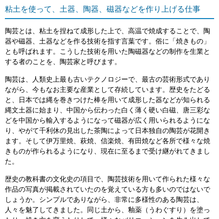
粘土を使って、土器、陶器、磁器などを作り上げる仕事
陶芸とは、粘土を捏ねて成形した上で、高温で焼成することで、陶
器や磁器、土器などを作る技術を指す言葉です。俗に「焼きもの」
とも呼ばれます。こうした技術を用いた陶磁器などの制作を生業と
する者のことを、陶芸家と呼びます。
陶芸は、人類史上最も古いテクノロジーで、最古の芸術形式であり
ながら、今もなお主要な産業として存続しています。歴史をたどる
と、日本では縄を巻きつけた棒を用いて成形した器などが知られる
縄文土器に始まり、中国から伝わった白く薄く硬い白磁、唐三彩な
どを中国から輸入するようになって磁器が広く用いられるようにな
り、やがて千利休の見出した茶陶によって日本独自の陶芸が花開き
ます。そして伊万里焼、萩焼、信楽焼、有田焼など各所で様々な焼
きものが作られるようになり、現在に至るまで受け継がれてきまし
た。
歴史の教科書の文化史の項目で、陶芸技術を用いて作られた様々な
作品の写真が掲載されていたのを覚えている方も多いのではないで
しょうか。シンプルでありながら、非常に多様性のある陶芸は、
人々を魅了してきました。同じ土から、釉薬（うわぐすり）を塗っ