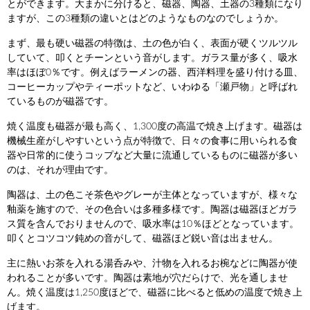
とができます。大まかに分けると、磁器、陶器、土器の3種類になり
ますが、この3種類の違いとはどのようなものなのでしょうか。
まず、最も硬い磁器の特徴は、土の色が白く、表面が硬くツルツル
していて、叩くとチーンという音がします。ガラス量が多く、吸水
率はほぼ0％です。例えばラーメンの器、西洋料理を盛り付ける皿、
コーヒーカップやティーポットなど、いわゆる「瀬戸物」と呼ばれ
ているものが磁器です。
焼く温度も磁器が最も高く、1,300度の高温で焼き上げます。磁器は
機械生産がしやすいという点が特徴で、日々の食事に用いられる食
器や日常的に使うコップなど大量に流通しているものに磁器が多い
のは、それが理由です。
陶器は、土の色こそ茶色やグレーが主体となっていますが、様々な
釉薬を施すので、その色合いは多種多様です。陶器は磁器ほどガラ
ス質を含んでおりませんので、吸水率は10％ほどとなっています。
叩くとコツコツ鈍めの音がして、磁器ほど鋭い音は出ません。
主に熱いお茶を入れる湯呑みや、汁物を入れるお椀などに陶器が使
われることが多いです。陶器は素地が穴だらけで、光を通しませ
ん。焼く温度は1,250度ほどで、磁器に比べると低めの温度で焼き上
げます。