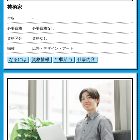
芸術家
年収
-
必要資格
必要資格なし
資格区分
資格なし
職種
広告・デザイン・アート
なるには
資格情報
年収給与
仕事内容