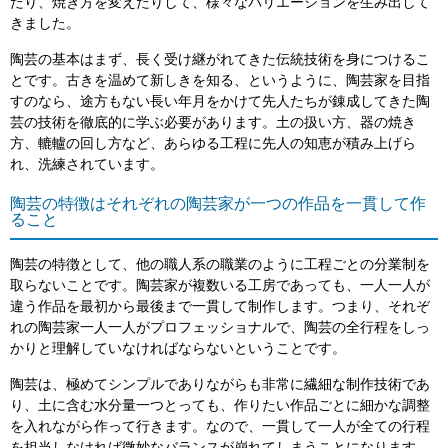
たり、焼き方を変えたりして、様々なバリエーションを生み出して
きました。
陶芸の基本はまず、長く受け継がれてきた伝統技術を身につけるこ
とです。古きを温めて新しきを知る、というように、陶芸家を目指
すのなら、途方もない長い年月をかけて先人たちが錬成してきた陶
芸の技術を徹底的に学ぶ必要があります。土の扱い方、器の焼き
方、轆轤の回し方など、あらゆる工程に先人の知恵が積み上げら
れ、洗練されています。
陶芸の特徴はそれぞれの陶芸家が一つの作品を一貫して作
ること
陶芸の特徴として、他の職人系の職業のように工程ごとの分業制を
取らないことです。陶芸家が複数いる工房であっても、一人一人が
違う作品を最初から最後まで一貫して制作します。つまり、それぞ
れの陶芸家一人一人がプロフェッショナルで、陶芸の全行程をしっ
かりと理解していなければならないということです。
陶芸は、極めてシンプルでありながらも非常に繊細な制作技術であ
り、土に含む水分量一つとっても、作りたい作品ごとに細かな調整
を入れながら作って行きます。なので、一貫して一人が全ての行程