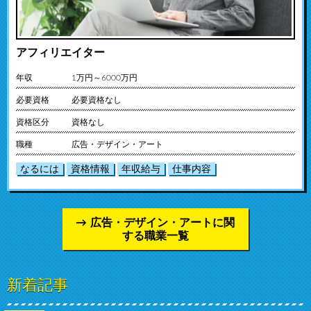
アフィリエイター
年収
1万円～6000万円
必要資格
必要資格なし
資格区分
資格なし
職種
広告・デザイン・アート
なるには
資格情報
年収給与
仕事内容
広告・デザイン・アートに関
する職業一覧
新着記事