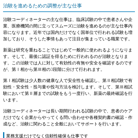
治験を進めるための調整が主な仕事
治験コーディネーターの主な仕事は、臨床試験の中で患者さんや企
業、医療機関の間に立ってスムーズに治験を進めるのが主な仕事内
容になります。近年では国内だけでなく国単位で行われる試験も増
加しており、そうした事情もあって注目が集まっている職業です。
新薬は研究を重ねることではじめて一般的に使われるようになりま
す。そして、最後に認証を得るために行われるのが治験となりま
す。この治験では人に対して有効性の有無や安全を確認するのです
が、第Ⅰ相から第Ⅲ相の3段階に分けて行われます。
第Ⅰ相試験は少人数の健康な人で安全性を確認し、第Ⅱ相試験で有
効性・安全性・投与量や投与方法を検討します。そして、第Ⅲ相試
験において第Ⅱ層までの試験をもう一度行い、新薬の最終確認を行
います。
治験コーディネーターは長い期間行われる試験の中で、患者のケア
だけでなく企業からやってくる問い合わせや各種契約書の確認・作
成など、治験に関わること全般においてサポートを行います。
業務支援だけでなく信頼性確保も仕事です