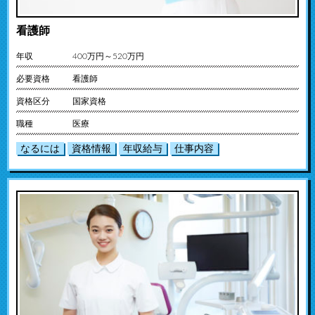
看護師
年収
400万円～520万円
必要資格
看護師
資格区分
国家資格
職種
医療
なるには
資格情報
年収給与
仕事内容