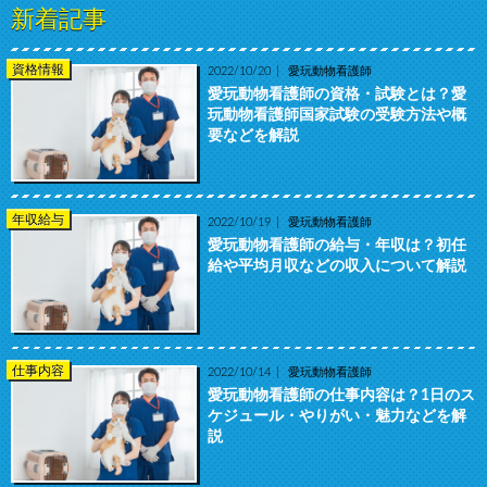
新着記事
資格情報
2022/10/20
愛玩動物看護師
愛玩動物看護師の資格・試験とは？愛
玩動物看護師国家試験の受験方法や概
要などを解説
年収給与
2022/10/19
愛玩動物看護師
愛玩動物看護師の給与・年収は？初任
給や平均月収などの収入について解説
仕事内容
2022/10/14
愛玩動物看護師
愛玩動物看護師の仕事内容は？1日のス
ケジュール・やりがい・魅力などを解
説