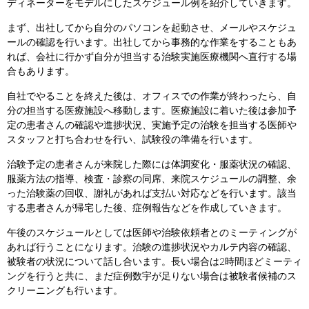
ディネーターをモデルにしたスケジュール例を紹介していきます。
まず、出社してから自分のパソコンを起動させ、メールやスケジュ
ールの確認を行います。出社してから事務的な作業をすることもあ
れば、会社に行かず自分が担当する治験実施医療機関へ直行する場
合もあります。
自社でやることを終えた後は、オフィスでの作業が終わったら、自
分の担当する医療施設へ移動します。医療施設に着いた後は参加予
定の患者さんの確認や進捗状況、実施予定の治験を担当する医師や
スタッフと打ち合わせを行い、試験役の準備を行います。
治験予定の患者さんが来院した際には体調変化・服薬状況の確認、
服薬方法の指導、検査・診察の同席、来院スケジュールの調整、余
った治験薬の回収、謝礼があれば支払い対応などを行います。該当
する患者さんが帰宅した後、症例報告などを作成していきます。
午後のスケジュールとしては医師や治験依頼者とのミーティングが
あれば行うことになります。治験の進捗状況やカルテ内容の確認、
被験者の状況について話し合います。長い場合は2時間ほどミーティ
ングを行うと共に、まだ症例数宇が足りない場合は被験者候補のス
クリーニングも行います。