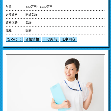
年収
350万円～1200万円
必要資格
医師免許
資格区分
免許
職種
医療
なるには
資格情報
年収給与
仕事内容