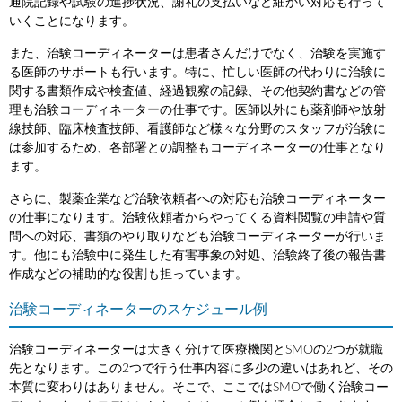
通院記録や試験の進捗状況、謝礼の支払いなど細かい対応も行って
いくことになります。
また、治験コーディネーターは患者さんだけでなく、治験を実施す
る医師のサポートも行います。特に、忙しい医師の代わりに治験に
関する書類作成や検査値、経過観察の記録、その他契約書などの管
理も治験コーディネーターの仕事です。医師以外にも薬剤師や放射
線技師、臨床検査技師、看護師など様々な分野のスタッフが治験に
は参加するため、各部署との調整もコーディネーターの仕事となり
ます。
さらに、製薬企業など治験依頼者への対応も治験コーディネーター
の仕事になります。治験依頼者からやってくる資料閲覧の申請や質
問への対応、書類のやり取りなども治験コーディネーターが行いま
す。他にも治験中に発生した有害事象の対処、治験終了後の報告書
作成などの補助的な役割も担っています。
治験コーディネーターのスケジュール例
治験コーディネーターは大きく分けて医療機関とSMOの2つが就職
先となります。この2つで行う仕事内容に多少の違いはあれど、その
本質に変わりはありません。そこで、ここではSMOで働く治験コー