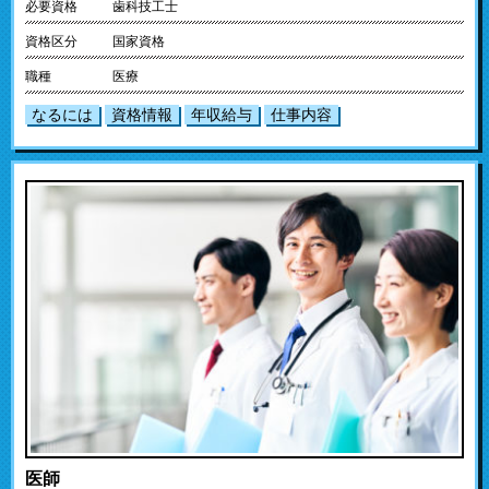
必要資格
歯科技工士
資格区分
国家資格
職種
医療
なるには
資格情報
年収給与
仕事内容
医師