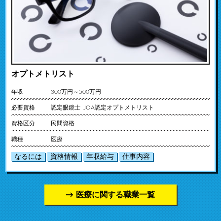
オプトメトリスト
年収
300万円～500万円
必要資格
認定眼鏡士 JOA認定オプトメトリスト
資格区分
民間資格
職種
医療
なるには
資格情報
年収給与
仕事内容
医療に関する職業一覧