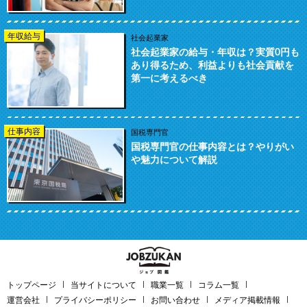
年収給与
社会起業家
社会起業家の給与・年収は？実質0円も
あり得るため、利益よりも社会貢献を
第一に考えるべき
仕事内容
国税専門官
国税専門官の仕事内容とは？やりがい
や魅力について解説
トップページ
当サイトについて
職業一覧
コラム一覧
運営会社
プライバシーポリシー
お問い合わせ
メディア掲載情報