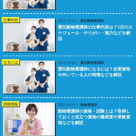
仕事内容
2022/10/14
愛玩動物看護師
愛玩動物看護師の仕事内容は？1日のス
ケジュール・やりがい・魅力などを解
説
なるには
2022/10/20
愛玩動物看護師
愛玩動物看護師になるには？必要資格
や向いている人の特徴などを解説
資格情報
2022/10/14
動物看護師
動物看護師の資格・試験とは？取得し
ておくと役立つ資格の難易度や受験資
格などを解説