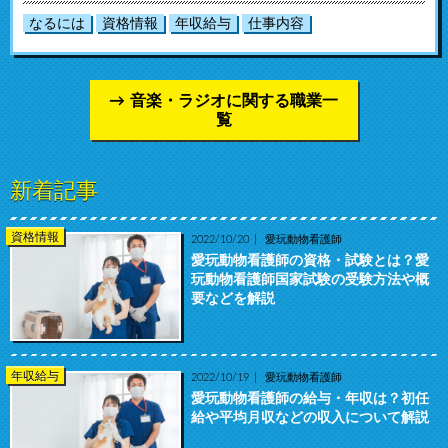
なるには
資格情報
年収給与
仕事内容
音楽・ラジオに関する職業一
覧
新着記事
資格情報
2022/10/20
愛玩動物看護師
愛玩動物看護師の資格・試験とは？愛
玩動物看護師国家試験の受験方法や概
要などを解説
年収給与
2022/10/19
愛玩動物看護師
愛玩動物看護師の給与・年収は？初任
給や平均月収などの収入について解説