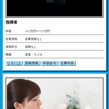
指揮者
年収
400万円〜700万円
必要資格
必要資格なし
資格区分
資格なし
職種
音楽・ラジオ
なるには
資格情報
年収給与
仕事内容