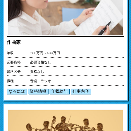
作曲家
年収
200万円～400万円
必要資格
必要資格なし
資格区分
資格なし
職種
音楽・ラジオ
なるには
資格情報
年収給与
仕事内容