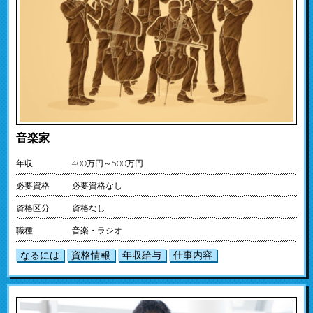
音楽家
年収
400万円～500万円
必要資格
必要資格なし
資格区分
資格なし
職種
音楽・ラジオ
なるには
資格情報
年収給与
仕事内容