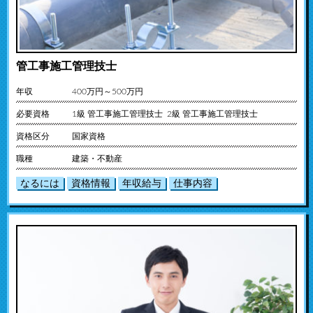
管工事施工管理技士
年収
400万円～500万円
必要資格
1級 管工事施工管理技士 2級 管工事施工管理技士
資格区分
国家資格
職種
建築・不動産
なるには
資格情報
年収給与
仕事内容