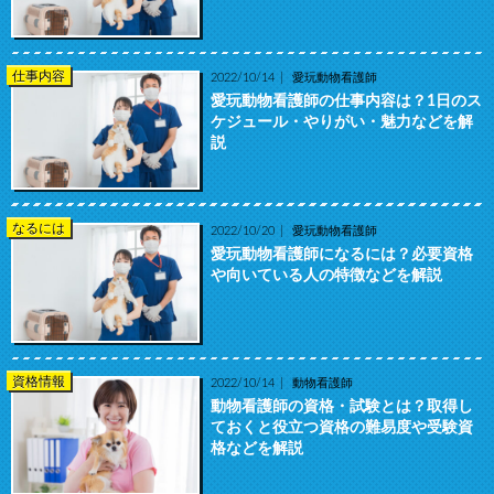
仕事内容
2022/10/14
愛玩動物看護師
愛玩動物看護師の仕事内容は？1日のス
ケジュール・やりがい・魅力などを解
説
なるには
2022/10/20
愛玩動物看護師
愛玩動物看護師になるには？必要資格
や向いている人の特徴などを解説
資格情報
2022/10/14
動物看護師
動物看護師の資格・試験とは？取得し
ておくと役立つ資格の難易度や受験資
格などを解説