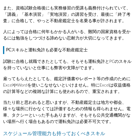
また、資格試験合格後にも実務修習の受講も義務付けられていて、
「講義」「基本演習」「実地演習」の講習を受け、最後に「終了考
査」に合格して、やっと不動産鑑定士を名乗る事が許されます。
人によっては合格に何年もかかる人がいる、難関の国家資格を受か
るには勉強をしつづける諦めない忍耐力が大切になってきます。
PCスキルと運転免許も必要な不動産鑑定士
試験に合格し就職できたとしても、そもそも運転免許とPCのスキル
を持っていないと仕事にも弊害や支障がでます。
雇ってもらえたとしても、鑑定評価書やレポート等の作成のために
ExcelやWordを使いこなせないといけません。特にExcelは収益価格
の計算等などの複雑な計算にも使われるので、重宝されます。
当たり前と思われると思いますが、不動産鑑定士は地方や都会、
様々な場所に行かなくては評価するための情報も得られません。電
車、タクシーといった手もありますが、そもそも公共交通機関がな
い場所へ行く場合もあるので運転免許は必要不可欠です。
スケジュール管理能力も持っておくべきスキル