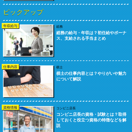
ピックアップ
年収給与
総務
総務の給与・年収は？初任給やボーナ
ス、支給される手当まとめ
仕事内容
棋士
棋士の仕事内容とは？やりがいや魅力
について解説
資格情報
コンビニ店長
コンビニ店長の資格・試験とは？取得
しておくと役立つ資格の特徴などを解
説