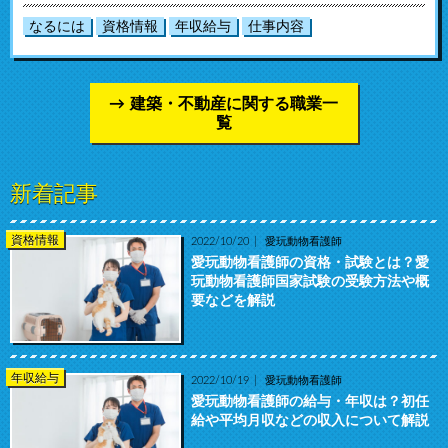
なるには
資格情報
年収給与
仕事内容
建築・不動産に関する職業一
覧
新着記事
資格情報
2022/10/20
愛玩動物看護師
愛玩動物看護師の資格・試験とは？愛
玩動物看護師国家試験の受験方法や概
要などを解説
年収給与
2022/10/19
愛玩動物看護師
愛玩動物看護師の給与・年収は？初任
給や平均月収などの収入について解説