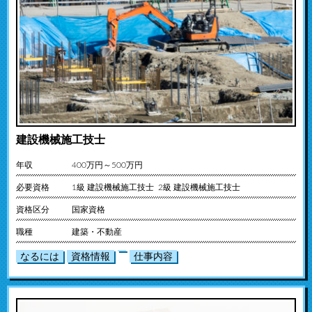
建設機械施工技士
年収
400万円～500万円
必要資格
1級 建設機械施工技士 2級 建設機械施工技士
資格区分
国家資格
職種
建築・不動産
なるには
資格情報
仕事内容