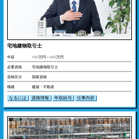
宅地建物取引士
年収
450万円～600万円
必要資格
宅地建物取引士
資格区分
国家資格
職種
建築・不動産
なるには
資格情報
年収給与
仕事内容