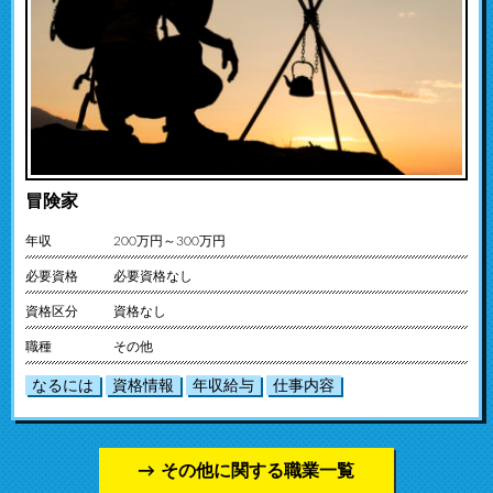
冒険家
年収
200万円～300万円
必要資格
必要資格なし
資格区分
資格なし
職種
その他
なるには
資格情報
年収給与
仕事内容
その他に関する職業一覧