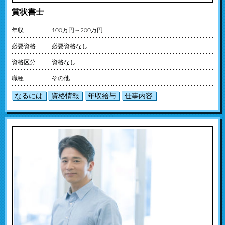
賞状書士
年収
100万円～200万円
必要資格
必要資格なし
資格区分
資格なし
職種
その他
なるには
資格情報
年収給与
仕事内容