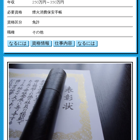
年収
250万円～350万円
必要資格
煙火消費保安手帳
資格区分
免許
職種
その他
なるには
資格情報
仕事内容
なるには