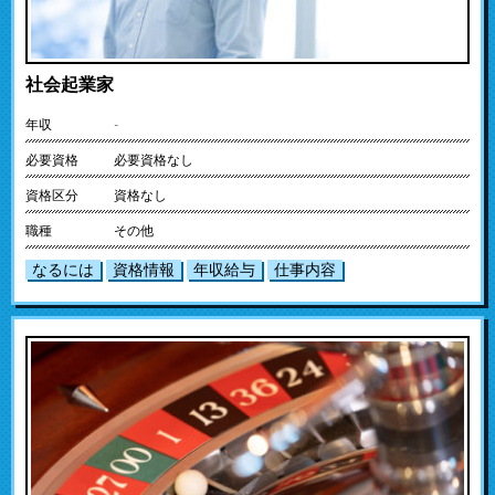
社会起業家
年収
-
必要資格
必要資格なし
資格区分
資格なし
職種
その他
なるには
資格情報
年収給与
仕事内容