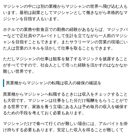
マジシャンの中には別の業種からマジシャンの世界へ飛び込む人も
います。最初は副業としてマジシャンとして働きながら本格的なマ
ジシャンを目指す人もいます。
ホテルでの業務や飲食店での勤務の経験があるならば、マジックバ
ーなどで正社員やアルバイトして生計を立てながら一人前のマジシ
ャンを目指すこともできます。またサラリーマンの営業の現場にい
た人は営業のスキルを活かして仕事を取ることもできます。
ただしマジシャンの仕事は観客を魅了するマジックを披露すること
がすべてですので、社会人として培った経験を活かすのはなかなか
難しい世界です。
異業種からマジシャンの転職は収入の確保の確認を
異業種からマジシャンへ転職するときには収入をチェックすること
も大切です。マジシャンは仕事をした分だけ報酬をもらうことがで
きる世界です。家族を養う立場にある人は予め毎月の収入を確保す
るための手段を考えておく必要もあります。
マジシャンだけで食べて行くのが難しい場合には、アルバイトを掛
け持ちする必要もあります。安定した収入を得ることが難しくて