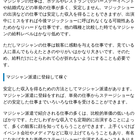
マジシャンの仕事は、ホテルやレストランでのバースデーイベント
や結婚式などの単発の仕事が多く、安定しません。マジックショー
の出演などの仕事では安定した収入を得ることもできますが、出演
中にミスをすれば今後マジックショーに呼ばれなくなる可能性ある
ためかなりハードな仕事です。他の職種と比較した時でもマジシャ
ンの給料レベルはかなり低めです。
ただしマジシャンの仕事は観客に感動を与える仕事です。見ている
人に喜んでもらえたときのやりがいはかなり大きいです。そのた
め、給料だけにとらわれて心が折れないようにすることも必要で
す。
マジシャン派遣に登録して稼ぐ
安定した収入を得るための方法としてマジシャン派遣があります。
マジシャン派遣に登録をすれば、単発の仕事からステージショーな
どの安定した仕事までいろいろな仕事を受けることができます。
マジシャン派遣で紹介される仕事の多くは、比較的単価の低いもの
ばかりです。ただしわずかな収入でも定期的に出演することによっ
て、多くの観客に顔を知ってもらうことができます。上手くいけば
イベント会社やメディアなどに取り上げてもらうこともあり、有名
になれば大きな単価のステージショーに出演するチャンスもありま