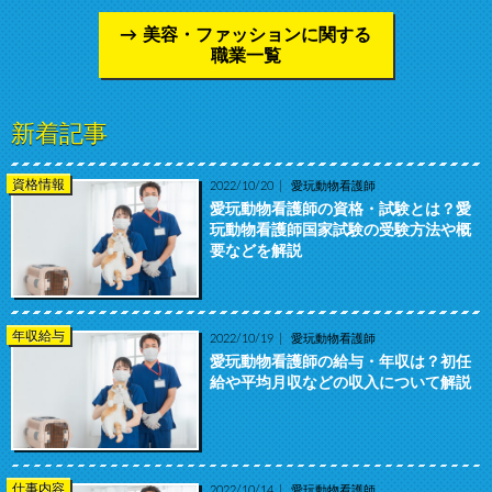
美容・ファッションに関する
職業一覧
新着記事
資格情報
2022/10/20
愛玩動物看護師
愛玩動物看護師の資格・試験とは？愛
玩動物看護師国家試験の受験方法や概
要などを解説
年収給与
2022/10/19
愛玩動物看護師
愛玩動物看護師の給与・年収は？初任
給や平均月収などの収入について解説
仕事内容
2022/10/14
愛玩動物看護師