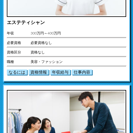
エステティシャン
年収
300万円～400万円
必要資格
必要資格なし
資格区分
資格なし
職種
美容・ファッション
なるには
資格情報
年収給与
仕事内容