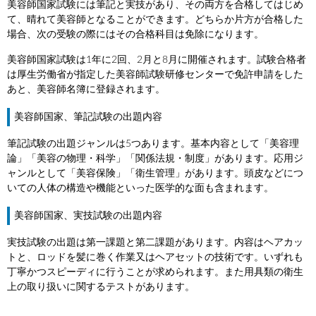
美容師国家試験には筆記と実技があり、その両方を合格してはじめ
て、晴れて美容師となることができます。どちらか片方が合格した
場合、次の受験の際にはその合格科目は免除になります。
美容師国家試験は1年に2回、2月と8月に開催されます。試験合格者
は厚生労働省が指定した美容師試験研修センターで免許申請をした
あと、美容師名簿に登録されます。
美容師国家、筆記試験の出題内容
筆記試験の出題ジャンルは5つあります。基本内容として「美容理
論」「美容の物理・科学」「関係法規・制度」があります。応用ジ
ャンルとして「美容保険」「衛生管理」があります。頭皮などにつ
いての人体の構造や機能といった医学的な面も含まれます。
美容師国家、実技試験の出題内容
実技試験の出題は第一課題と第二課題があります。内容はヘアカッ
トと、ロッドを髪に巻く作業又はヘアセットの技術です。いずれも
丁寧かつスピーディに行うことが求められます。また用具類の衛生
上の取り扱いに関するテストがあります。