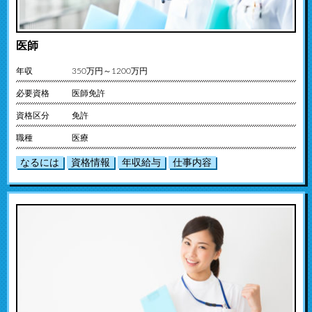
医師
年収
350万円～1200万円
必要資格
医師免許
資格区分
免許
職種
医療
なるには
資格情報
年収給与
仕事内容