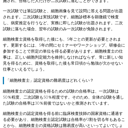
施され、合格した人だけが二次試験に進むことができます。
一次試験では筆記試験と、細胞画像を見て設問に答える問題が出題
されます。二次試験は実技試験です。細胞診標本を顕微鏡で検査
し、病変推定を行うなど、実務に即した試験が出題されます。二次
試験に落ちた場合、翌年の試験のみ一次試験が免除されます。
細胞検査士資格を取得した後にも、5年ごとの更新が必要とされま
す。更新するには、5年の間にセミナーやワークショップ、研修会に
参加することで所定の単位を得る必要があります。細胞検査士の仕
事は、正しい細胞判定能力を維持しなければならず、常に新しい知
見を得るために、資格を取得した後も常日頃から勉強が欠かせない
仕事といえるでしょう。
「細胞検査士」認定資格の難易度はどれくらい？
細胞検査士の認定資格を得るための試験の合格率は、一次試験は
50％程度、二次試験も50％程度です。そのため、全体の試験を通し
た試験の合格率は30％前後ではないかと推測されています。
細胞検査士の認定資格を得る前に臨床検査技師の国家資格に通過す
る必要があり、細胞検査士認定試験は合格率が3割を切る年もあるこ
とから、細胞検査士の資格試験は難易度が高いといってよいでしょ