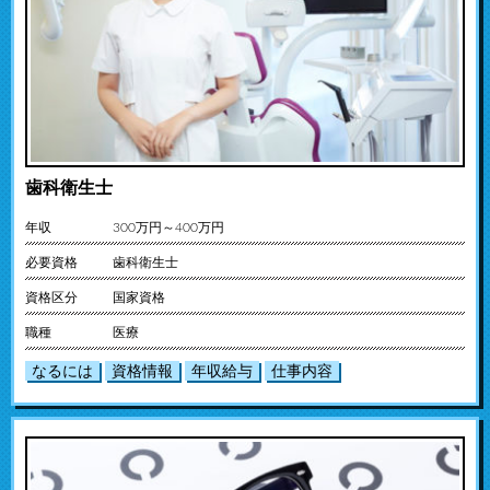
歯科衛生士
年収
300万円～400万円
必要資格
歯科衛生士
資格区分
国家資格
職種
医療
なるには
資格情報
年収給与
仕事内容