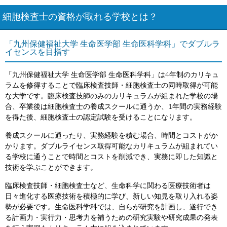
細胞検査士の資格が取れる学校とは？
「九州保健福祉大学 生命医学部 生命医科学科」でダブルラ
イセンスを目指す
「九州保健福祉大学 生命医学部 生命医科学科」は4年制のカリキュ
ラムを修得することで臨床検査技師・細胞検査士の同時取得が可能
な大学です。臨床検査技師のみのカリキュラムが組まれた学校の場
合、卒業後は細胞検査士の養成スクールに通うか、1年間の実務経験
を得た後、細胞検査士の認定試験を受けることになります。
養成スクールに通ったり、実務経験を積む場合、時間とコストがか
かります。ダブルライセンス取得可能なカリキュラムが組まれてい
る学校に通うことで時間とコストを削減でき、実務に即した知識と
技術を学ぶことができます。
臨床検査技師・細胞検査士など、生命科学に関わる医療技術者は
日々進化する医療技術を積極的に学び、新しい知見を取り入れる姿
勢が必要です。生命医科学科では、自らが研究を計画し、遂行でき
る計画力・実行力・思考力を補うための研究実験や研究成果の発表