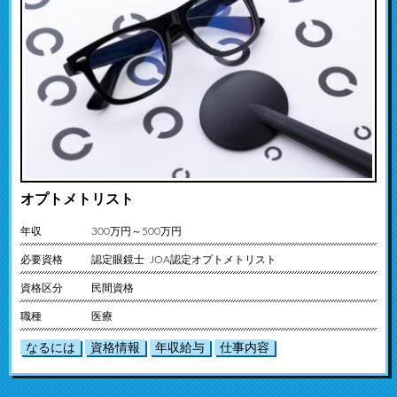
オプトメトリスト
年収
300万円～500万円
必要資格
認定眼鏡士 JOA認定オプトメトリスト
資格区分
民間資格
職種
医療
なるには
資格情報
年収給与
仕事内容