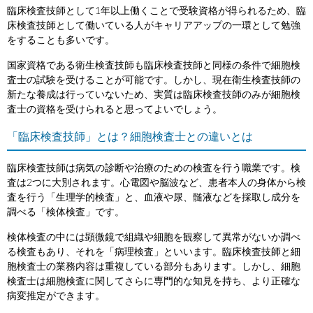
臨床検査技師として1年以上働くことで受験資格が得られるため、臨
床検査技師として働いている人がキャリアアップの一環として勉強
をすることも多いです。
国家資格である衛生検査技師も臨床検査技師と同様の条件で細胞検
査士の試験を受けることが可能です。しかし、現在衛生検査技師の
新たな養成は行っていないため、実質は臨床検査技師のみが細胞検
査士の資格を受けられると思ってよいでしょう。
「臨床検査技師」とは？細胞検査士との違いとは
臨床検査技師は病気の診断や治療のための検査を行う職業です。検
査は2つに大別されます。心電図や脳波など、患者本人の身体から検
査を行う「生理学的検査」と、血液や尿、髄液などを採取し成分を
調べる「検体検査」です。
検体検査の中には顕微鏡で組織や細胞を観察して異常がないか調べ
る検査もあり、それを「病理検査」といいます。臨床検査技師と細
胞検査士の業務内容は重複している部分もあります。しかし、細胞
検査士は細胞検査に関してさらに専門的な知見を持ち、より正確な
病変推定ができます。