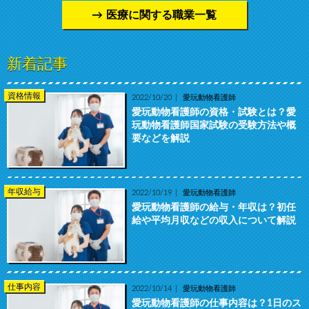
医療に関する職業一覧
新着記事
資格情報
2022/10/20
愛玩動物看護師
愛玩動物看護師の資格・試験とは？愛
玩動物看護師国家試験の受験方法や概
要などを解説
年収給与
2022/10/19
愛玩動物看護師
愛玩動物看護師の給与・年収は？初任
給や平均月収などの収入について解説
仕事内容
2022/10/14
愛玩動物看護師
愛玩動物看護師の仕事内容は？1日のス