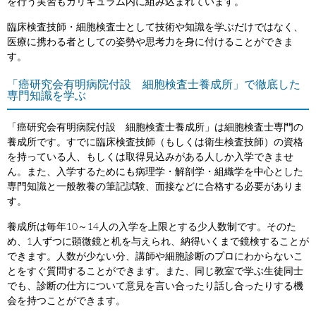
を行う実習もカリキュラム内に組み込まれています。
臨床検査技師・細胞検査士として技術や知識を学ぶだけではなく、
医療に携わる者としての姿勢や思考力を身に付けることができま
す。
「癌研究会有明病院付設 細胞検査士養成所」で徹底した
専門知識を学ぶ
「癌研究会有明病院付設 細胞検査士養成所」は細胞検査士専門の
養成所です。すでに臨床検査技師（もしくは衛生検査技師）の資格
を持っている人、もしくは取得見込みがある人しか入学できませ
ん。また、入学するためにも病理学・解剖学・組織学を中心とした
専門知識と一般教養の筆記試験、面接などに合格する必要がありま
す。
養成所は毎年10～14人の入学を上限とする少人数制です。そのた
め、1人ずつに顕微鏡と机を与えられ、納得いくまで鏡検することが
できます。人数が少ない分、講師や細胞診断のプロにわからないこ
とをすぐ質問することができます。また、同じ教室で学ぶ生徒同士
でも、診断の仕方について意見を言い合ったり話し合ったりする機
会を持つことができます。