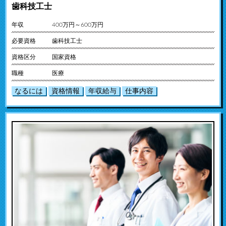
歯科技工士
年収
400万円～600万円
必要資格
歯科技工士
資格区分
国家資格
職種
医療
なるには
資格情報
年収給与
仕事内容