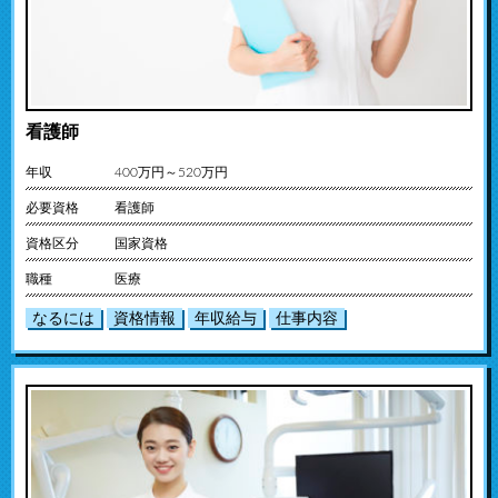
看護師
年収
400万円～520万円
必要資格
看護師
資格区分
国家資格
職種
医療
なるには
資格情報
年収給与
仕事内容