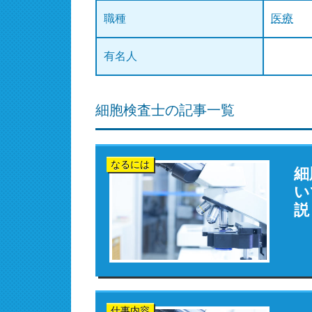
職種
医療
有名人
細胞検査士の記事一覧
なるには
細
い
説
仕事内容