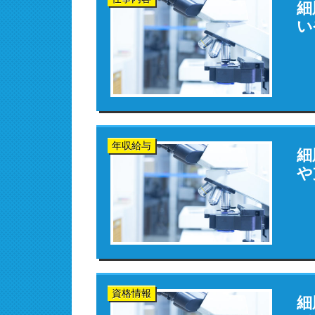
細
い
年収給与
細
や
資格情報
細