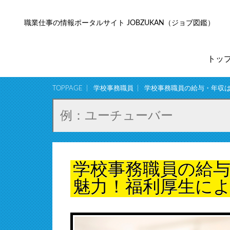
職業仕事の情報ポータルサイト JOBZUKAN（ジョブ図鑑）
トッ
TOPPAGE
学校事務職員
学校事務職員の給与・年収
学校事務職員の給
魅力！福利厚生に