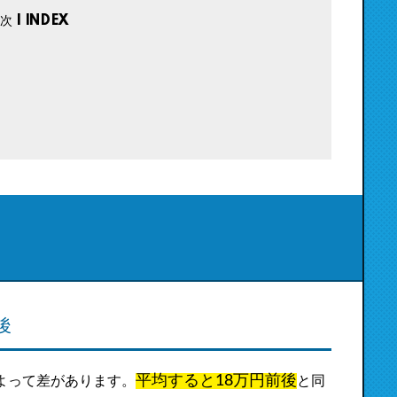
後
平均すると18万円前後
よって差があります。
と同