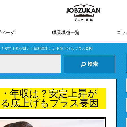
プページ
職業職種一覧
コラ
は？安定上昇が魅力！福利厚生による底上げもプラス要因
検索
与・年収は？安定上昇が
よる底上げもプラス要因