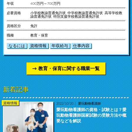
年収
400万円～700万円
必要資格
小学校教諭普通免許状 中学校教諭普通免許状 高等学校教
諭普通免許状 特別支援学校教諭普通免許状
資格区分
免許
職種
教育・保育
なるには
資格情報
年収給与
仕事内容
教育・保育に関する職業一覧
新着記事
資格情報
2022/10/20
愛玩動物看護師
愛玩動物看護師の資格・試験とは？愛
玩動物看護師国家試験の受験方法や概
要などを解説