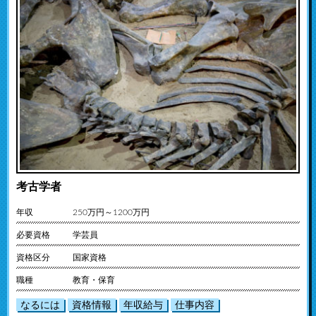
考古学者
年収
250万円～1200万円
必要資格
学芸員
資格区分
国家資格
職種
教育・保育
なるには
資格情報
年収給与
仕事内容