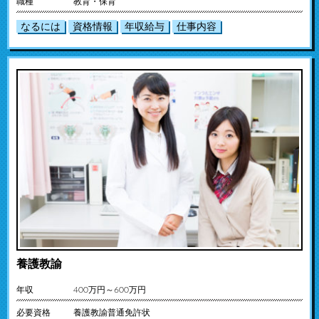
職種
教育・保育
なるには
資格情報
年収給与
仕事内容
養護教諭
年収
400万円～600万円
必要資格
養護教諭普通免許状