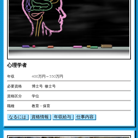
心理学者
年収
400万円～550万円
必要資格
博士号 修士号
資格区分
学位
職種
教育・保育
なるには
資格情報
年収給与
仕事内容