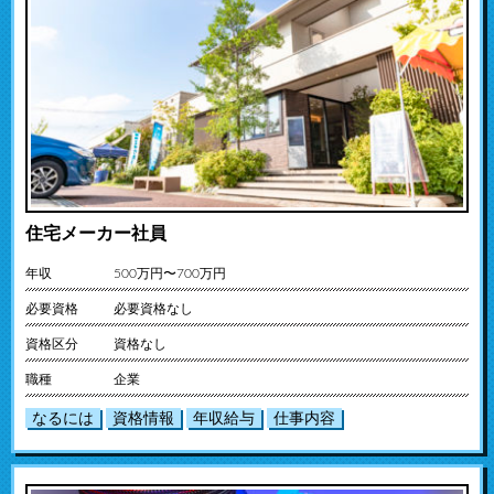
住宅メーカー社員
年収
500万円〜700万円
必要資格
必要資格なし
資格区分
資格なし
職種
企業
なるには
資格情報
年収給与
仕事内容