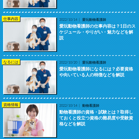
仕事内容
2022/10/14
愛玩動物看護師
愛玩動物看護師の仕事内容は？1日のス
ケジュール・やりがい・魅力などを解
説
なるには
2022/10/20
愛玩動物看護師
愛玩動物看護師になるには？必要資格
や向いている人の特徴などを解説
資格情報
2022/10/14
動物看護師
動物看護師の資格・試験とは？取得し
ておくと役立つ資格の難易度や受験資
格などを解説