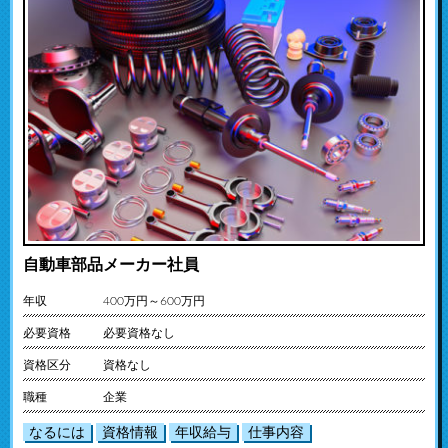
自動車部品メーカー社員
年収
400万円～600万円
必要資格
必要資格なし
資格区分
資格なし
職種
企業
なるには
資格情報
年収給与
仕事内容