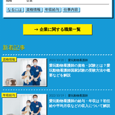
職種
企業
なるには
資格情報
年収給与
仕事内容
企業に関する職業一覧
新着記事
資格情報
2022/10/20
愛玩動物看護師
愛玩動物看護師の資格・試験とは？愛
玩動物看護師国家試験の受験方法や概
要などを解説
年収給与
2022/10/19
愛玩動物看護師
愛玩動物看護師の給与・年収は？初任
給や平均月収などの収入について解説