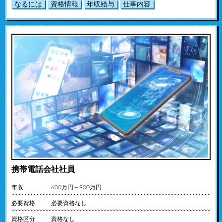
なるには
資格情報
年収給与
仕事内容
携帯電話会社社員
年収
600万円～900万円
必要資格
必要資格なし
資格区分
資格なし