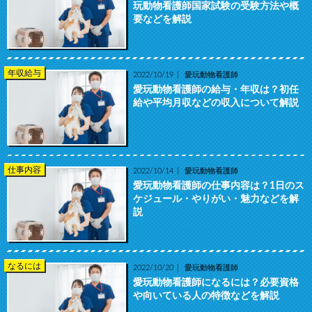
玩動物看護師国家試験の受験方法や概
要などを解説
年収給与
2022/10/19
愛玩動物看護師
愛玩動物看護師の給与・年収は？初任
給や平均月収などの収入について解説
仕事内容
2022/10/14
愛玩動物看護師
愛玩動物看護師の仕事内容は？1日のス
ケジュール・やりがい・魅力などを解
説
なるには
2022/10/20
愛玩動物看護師
愛玩動物看護師になるには？必要資格
や向いている人の特徴などを解説