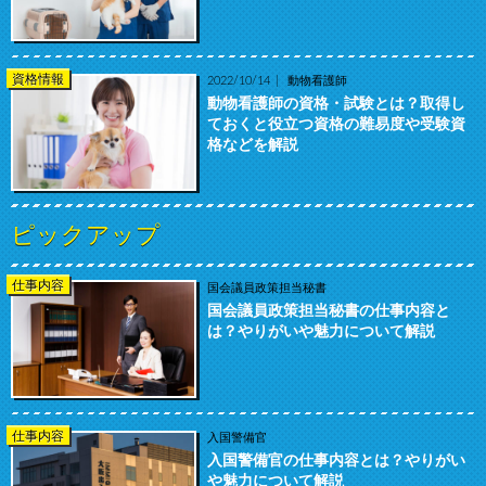
資格情報
2022/10/14
動物看護師
動物看護師の資格・試験とは？取得し
ておくと役立つ資格の難易度や受験資
格などを解説
ピックアップ
仕事内容
国会議員政策担当秘書
国会議員政策担当秘書の仕事内容と
は？やりがいや魅力について解説
仕事内容
入国警備官
入国警備官の仕事内容とは？やりがい
や魅力について解説