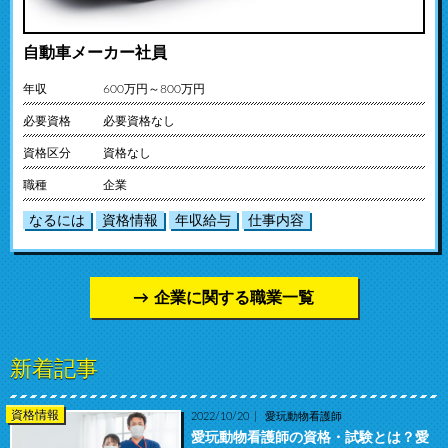
自動車メーカー社員
年収
600万円～800万円
必要資格
必要資格なし
資格区分
資格なし
職種
企業
なるには
資格情報
年収給与
仕事内容
企業に関する職業一覧
新着記事
資格情報
2022/10/20
愛玩動物看護師
愛玩動物看護師の資格・試験とは？愛