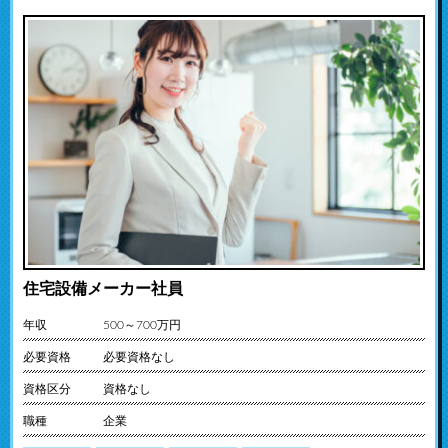
住宅設備メーカー社員
年収
500～700万円
必要資格
必要資格なし
資格区分
資格なし
職種
企業