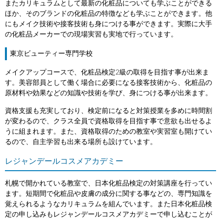
またカリキュラムとして最新の化粧品についても学ぶことができる
ほか、そのブランドの化粧品の特徴なども学ぶことができます。他
にもメイク技術や接客技術も身につける事ができます。実際に大手
の化粧品メーカーでの現場実習も実地で行っています。
東京ビューティー専門学校
メイクアップコースで、化粧品検定2級の取得を目指す事が出来ま
す。美容部員として働く場合に必要になる接客技術から、化粧品の
原材料や効果などの知識や技術を学び、身につける事が出来ます。
資格支援も充実しており、検定前になると対策授業を多めに時間割
が変わるので、クラス全員で資格取得を目指す事で意欲も出せるよ
うに組まれます。また、資格取得のための教室や実習室も開けてい
るので、自主学習も出来る場所も設けています。
レジャンデールコスメアカデミー
札幌で開かれている教室で、日本化粧品検定の対策講座を行ってい
ます。短期間で化粧品や皮膚の成分に関する事などの、専門知識を
覚えられるようなカリキュラムを組んでいます。また日本化粧品検
定の申し込みもレジャンデールコスメアカデミーで申し込むことが