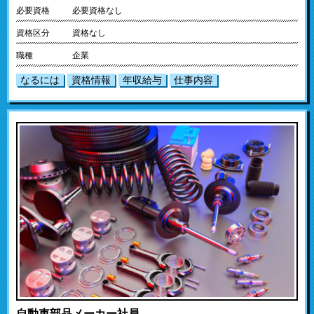
必要資格
必要資格なし
資格区分
資格なし
職種
企業
なるには
資格情報
年収給与
仕事内容
自動車部品メーカー社員