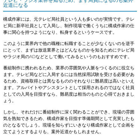
テレビ・ラジオ業界を知るため、まず局員になるのも案外
近道になる
構成作家には、元テレビ局社員という人も多いのが実情です。テレ
ビ局に新卒社員として入局し、制作現場で働くうちに構成作家の仕
事に関心を持つようになり、転身するというケースです。
このように業界内で他の職種に転職することが少なくないのを逆手
にとって、まずは放送業界とはどんなものかを知るためにテレビ局
やラジオ局のADなどとして働いてみるというのもおすすめです。
番組制作に携われるため、業界の雰囲気や人脈をつくるのに役立ち
ます。テレビ局などに入局するには当然採用試験を受ける必要があ
るため、資格取得とは異なるもののそれなりに難易度は高いといえ
ます。アルバイトやアシスタントとして採用されるのではなく社員
としての入局を目指すなら、難易度は相当のものと心得ておきまし
ょう。
しかし、それだけに番組制作に深く関わることができ、現場の雰囲
気を熟知できるため、構成作家を目指す準備期間として充実したも
のとなるでしょう。現場を知らずにいきなり構成作家として企画を
立てようとするよりも、案外近道かもしれません。