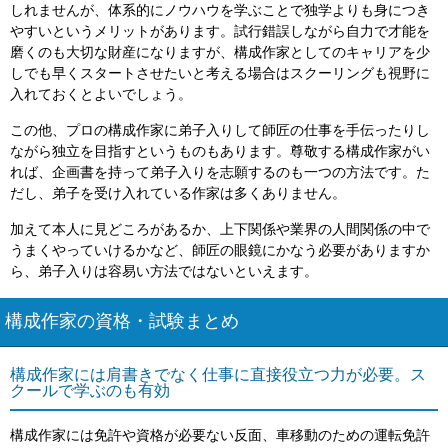
しれませんが、体系的にノウハウを学ぶことで独学よりも身につき
やすいというメリットがあります。試行錯誤しながら自力で才能を
磨くのも大切な財産になりますが、構成作家としてのキャリアを少
しでも早くスタートさせたいと考える場合はスクーリングも視野に
入れておくとよいでしょう。
この他、プロの構成作家に弟子入りして師匠の仕事を手伝ったりし
ながら独立を目指すというものもあります。尊敬する構成作家がい
れば、企画書を持って弟子入りを志願するのも一つの方法です。た
だし、弟子を受け入れている作家は多くありません。
加えて本人に見どころがあるか、上下関係や業界の人間関係の中で
うまくやっていけるかなど、師匠の眼鏡にかなう必要がありますか
ら、弟子入りは容易い方法ではないといえます。
構成作家の資格・試験まとめ
構成作家には肩書きでなく仕事に直接役立つ力が必要。ス
クールで学ぶのも有効
構成作家には免許や資格が必要ない反面、車移動のための運転免許