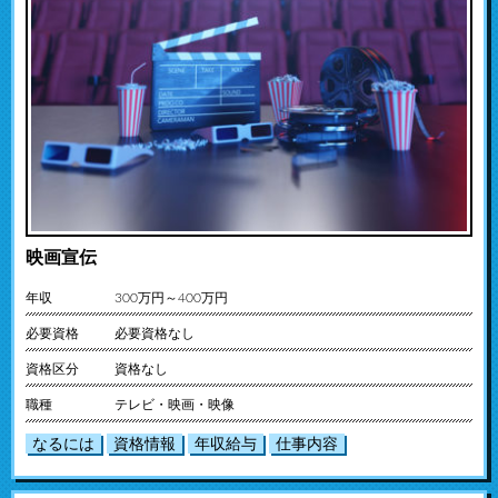
映画宣伝
年収
300万円～400万円
必要資格
必要資格なし
資格区分
資格なし
職種
テレビ・映画・映像
なるには
資格情報
年収給与
仕事内容