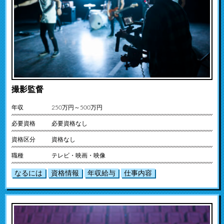
撮影監督
年収
250万円～500万円
必要資格
必要資格なし
資格区分
資格なし
職種
テレビ・映画・映像
なるには
資格情報
年収給与
仕事内容