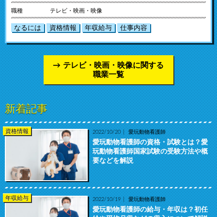
職種
テレビ・映画・映像
なるには
資格情報
年収給与
仕事内容
テレビ・映画・映像に関する
職業一覧
新着記事
資格情報
2022/10/20
愛玩動物看護師
愛玩動物看護師の資格・試験とは？愛
玩動物看護師国家試験の受験方法や概
要などを解説
年収給与
2022/10/19
愛玩動物看護師
愛玩動物看護師の給与・年収は？初任