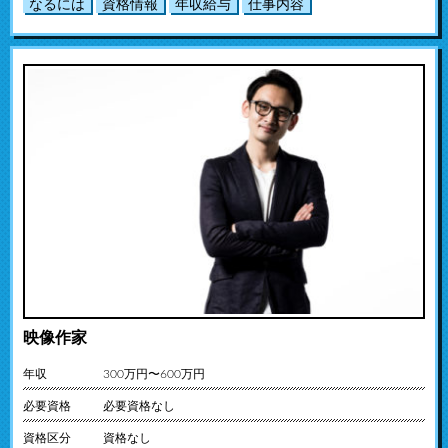
なるには
資格情報
年収給与
仕事内容
映像作家
年収
300万円〜600万円
必要資格
必要資格なし
資格区分
資格なし