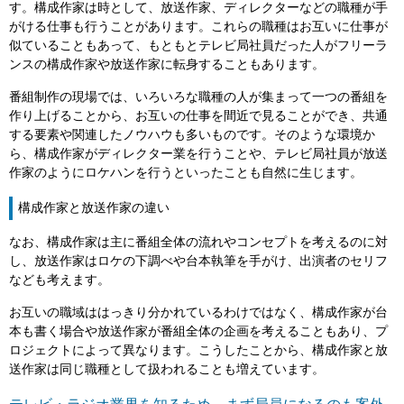
す。構成作家は時として、放送作家、ディレクターなどの職種が手
がける仕事も行うことがあります。これらの職種はお互いに仕事が
似ていることもあって、もともとテレビ局社員だった人がフリーラ
ンスの構成作家や放送作家に転身することもあります。
番組制作の現場では、いろいろな職種の人が集まって一つの番組を
作り上げることから、お互いの仕事を間近で見ることができ、共通
する要素や関連したノウハウも多いものです。そのような環境か
ら、構成作家がディレクター業を行うことや、テレビ局社員が放送
作家のようにロケハンを行うといったことも自然に生じます。
構成作家と放送作家の違い
なお、構成作家は主に番組全体の流れやコンセプトを考えるのに対
し、放送作家はロケの下調べや台本執筆を手がけ、出演者のセリフ
なども考えます。
お互いの職域ははっきり分かれているわけではなく、構成作家が台
本も書く場合や放送作家が番組全体の企画を考えることもあり、プ
ロジェクトによって異なります。こうしたことから、構成作家と放
送作家は同じ職種として扱われることも増えています。