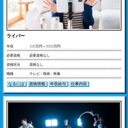
ライバー
年収
100万円～5000万円
必要資格
必要資格なし
資格区分
資格なし
職種
テレビ・映画・映像
なるには
資格情報
年収給与
仕事内容