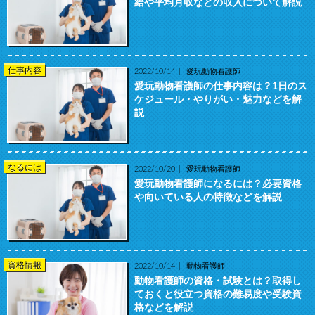
給や平均月収などの収入について解説
仕事内容
2022/10/14
愛玩動物看護師
愛玩動物看護師の仕事内容は？1日のス
ケジュール・やりがい・魅力などを解
説
なるには
2022/10/20
愛玩動物看護師
愛玩動物看護師になるには？必要資格
や向いている人の特徴などを解説
資格情報
2022/10/14
動物看護師
動物看護師の資格・試験とは？取得し
ておくと役立つ資格の難易度や受験資
格などを解説