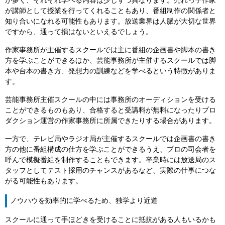
が多く、それぞれ学べる内容は少しずつ異なります。売れっ子作家
が講師として授業を行ってくれることもあり、番組制作の関係者と
知り合いになれる可能性もあります。放送業界は人脈が大切な世界
ですから、通って損はないといえるでしょう。
作家事務所が主催するスクールでは主に番組の企画書や脚本の書き
方を学ぶことができるほか、芸能事務所が主催するスクールでは脚
本や台本の書き方、発想力の訓練などを学べるという特徴がありま
す。
芸能事務所主催スクールの中には事務所のオーディションを受ける
ことができるものもあり、合格すると受講料が無料になったりプロ
ダクション運営の作家事務所に所属できたりする場合があります。
一方で、テレビ局やラジオ局が主催するスクールでは企画書の書き
方の他に番組構成の仕方を学ぶことができるうえ、プロの司会者を
呼んで模擬番組を制作することもできます。卒業時には放送局のス
タッフとしてテスト採用のチャンスがあるなど、実際の仕事につな
がる可能性もあります。
ノウハウを効率的に学べるため、独学より近道
スクールに通って手ほどきを受けることに抵抗がある人もいるかも