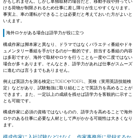
かもしれません。しかし単独取材の場合だと、移動手段や持ってい
ける荷物が制限されるため仕事に差し障りが生じやすくなります。
事実上、車の運転ができることは必要だと考えておいた方がよいと
いえます。
海外ロケがある場合は語学力が役に立つ
構成作家は脚本家と異なり、ドラマではなくバラエティ番組やドキ
ュメンタリー番組を手がけるのが一般的です。担当する番組の内容
は多彩ですが、海外で取材やロケを行うことも一度や二度ではない
場合が多々あります。そんなとき、語学力があれば仕事がスムーズ
に進むのは言うまでもありません。
例えば英語力を測る検定にTOEICやTOEFL、英検（実用英語技能検
定）などがあり、試験勉強に取り組むことで英語力を高めることが
できます。また、一定以上の成績を残せば語学力を客観的に示すこ
とも可能です。
構成作家に必須の資格ではないものの、語学力を高めることで海外
ロケのある仕事に必要な人材として声がかかる可能性は大きくなり
ます。
構成作家に入社試験などはなく、作家事務所に登録するか