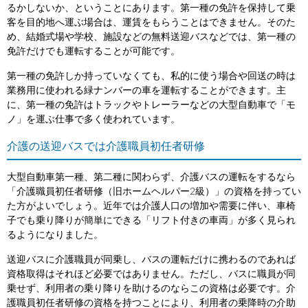
るかしないか、ということにあります。第一種の免許を保持して乗
客を目的地へ運ぶ場合は、運賃をもらうことはできません。そのた
め、結婚式場や学校、施設などの無料送迎バスなどでは、第一種の
免許だけでも運転することが可能です。
第一種の免許しか持っていなくても、私的に使う場合や回送の時は
業務用に使われる緑ナンバーの車を運転することができます。主
に、第一種の免許はトラックやトレーラーなどの大型自動車で「モ
ノ」を運ぶ仕事で多く使われています。
介護の送迎バスでは介護職員初任者研修
大型自動車第一種、第二種に関わらず、介護バスの運転をするなら
「介護職員初任者研修（旧ホームヘルパー2級）」の資格を持ってい
た方がよいでしょう。近年では介護人口の増加や需要に伴い、車椅
子でも乗り降りが簡単にできる「リフト付きの車両」が多く見られ
るようになりました。
送迎バスに介護職員が同乗し、バスの運転だけに携わるのであれば
資格取得はそれほど必要ではありません。ただし、バスに職員が同
乗せず、利用者の乗り降りを助けるのならこの資格は必要です。介
護職員初任者研修の資格を持つことにより、利用者の乗降時の介助