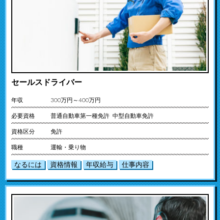
セールスドライバー
年収
300万円～400万円
必要資格
普通自動車第一種免許 中型自動車免許
資格区分
免許
職種
運輸・乗り物
なるには
資格情報
年収給与
仕事内容