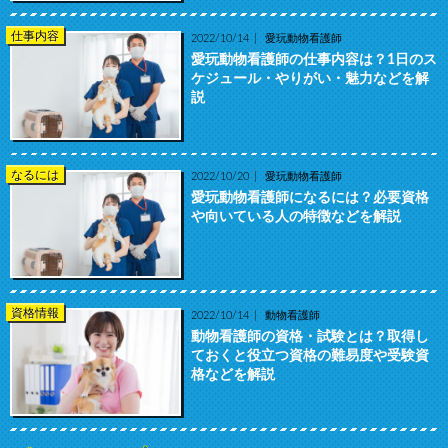
仕事内容
2022/10/14
愛玩動物看護師
愛玩動物看護師の仕事内容は？1日のス
ケジュール・やりがい・魅力などを解
説
なるには
2022/10/20
愛玩動物看護師
愛玩動物看護師になるには？必要資格
や向いている人の特徴などを解説
資格情報
2022/10/14
動物看護師
動物看護師の資格・試験とは？取得し
ておくと役立つ資格の難易度や受験資
格などを解説