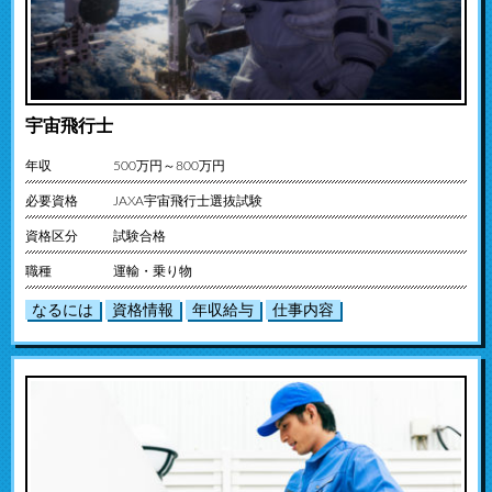
宇宙飛行士
年収
500万円～800万円
必要資格
JAXA宇宙飛行士選抜試験
資格区分
試験合格
職種
運輸・乗り物
なるには
資格情報
年収給与
仕事内容