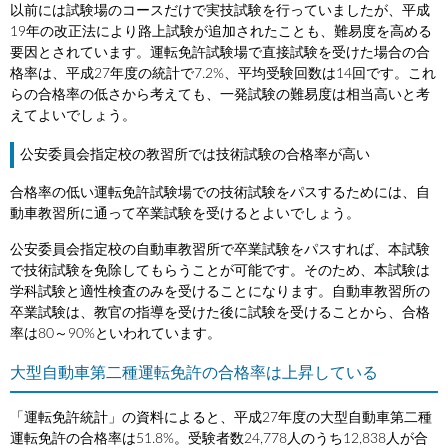
以前には試験場のコースだけで実技試験を行っていましたが、平成
19年の改正法により路上試験が追加されたことも、難易度を高める
要因とされています。運転免許試験場で直接試験を受けた場合の合
格率は、平成27年度の統計で7.2%、平均受験回数は14回です。これ
らの合格率の低さから考えても、一発試験の難易度は相当高いと考
えてよいでしょう。
公安委員会指定校の教習所では技術試験の合格率が高い
合格率の低い運転免許試験場での技術試験をパスするためには、自
動車教習所に通って卒業試験を受けるとよいでしょう。
公安委員会指定校の自動車教習所で卒業試験をパスすれば、本試験
で技術試験を免除してもらうことが可能です。そのため、本試験は
学科試験と適性検査のみを受けることになります。自動車教習所の
卒業試験は、教官の指導を受けた後に試験を受けることから、合格
率は80～90%といわれています。
大型自動車第二種運転免許の合格率は上昇している
「運転免許統計」の資料によると、平成27年度の大型自動車第二種
運転免許の合格率は51.8%。受験者数24,778人のうち12,838人が合