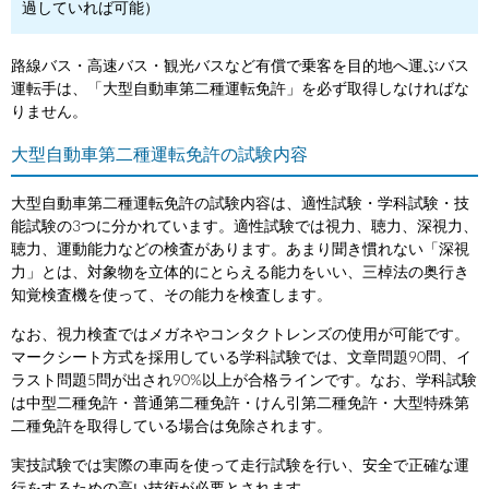
過していれば可能）
路線バス・高速バス・観光バスなど有償で乗客を目的地へ運ぶバス
運転手は、「大型自動車第二種運転免許」を必ず取得しなければな
りません。
大型自動車第二種運転免許の試験内容
大型自動車第二種運転免許の試験内容は、適性試験・学科試験・技
能試験の3つに分かれています。適性試験では視力、聴力、深視力、
聴力、運動能力などの検査があります。あまり聞き慣れない「深視
力」とは、対象物を立体的にとらえる能力をいい、三棹法の奥行き
知覚検査機を使って、その能力を検査します。
なお、視力検査ではメガネやコンタクトレンズの使用が可能です。
マークシート方式を採用している学科試験では、文章問題90問、イ
ラスト問題5問が出され90%以上が合格ラインです。なお、学科試験
は中型二種免許・普通第二種免許・けん引第二種免許・大型特殊第
二種免許を取得している場合は免除されます。
実技試験では実際の車両を使って走行試験を行い、安全で正確な運