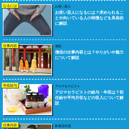
なるには
お笑い芸人
お笑い芸人になるには？求められるこ
とや向いている人の特徴などを具体的
に解説
仕事内容
僧侶
僧侶の仕事内容とは？やりがいや魅力
について解説
年収給与
アロマセラピスト
アロマセラピストの給与・年収は？初
任給や平均月収などの収入について解
説
仕事内容
飲食店社員