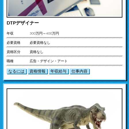
DTPデザイナー
年収
300万円～400万円
必要資格
必要資格なし
資格区分
資格なし
職種
広告・デザイン・アート
なるには
資格情報
年収給与
仕事内容