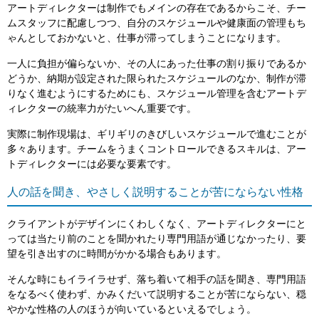
アートディレクターは制作でもメインの存在であるからこそ、チー
ムスタッフに配慮しつつ、自分のスケジュールや健康面の管理もち
ゃんとしておかないと、仕事が滞ってしまうことになります。
一人に負担が偏らないか、その人にあった仕事の割り振りであるか
どうか、納期が設定された限られたスケジュールのなか、制作が滞
りなく進むようにするためにも、スケジュール管理を含むアートデ
ィレクターの統率力がたいへん重要です。
実際に制作現場は、ギリギリのきびしいスケジュールで進むことが
多々あります。チームをうまくコントロールできるスキルは、アー
トディレクターには必要な要素です。
人の話を聞き、やさしく説明することが苦にならない性格
クライアントがデザインにくわしくなく、アートディレクターにと
っては当たり前のことを聞かれたり専門用語が通じなかったり、要
望を引き出すのに時間がかかる場合もあります。
そんな時にもイライラせず、落ち着いて相手の話を聞き、専門用語
をなるべく使わず、かみくだいて説明することが苦にならない、穏
やかな性格の人のほうが向いているといえるでしょう。