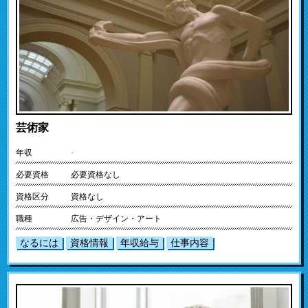
芸術家
年収
-
必要資格
必要資格なし
資格区分
資格なし
職種
広告・デザイン・アート
なるには
資格情報
年収給与
仕事内容