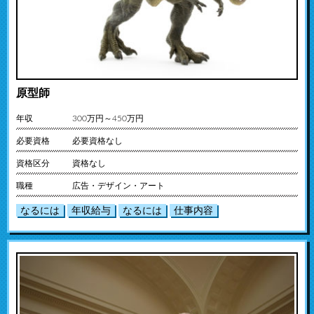
原型師
年収
300万円～450万円
必要資格
必要資格なし
資格区分
資格なし
職種
広告・デザイン・アート
なるには
年収給与
なるには
仕事内容