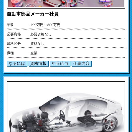
自動車部品メーカー社員
年収
400万円～600万円
必要資格
必要資格なし
資格区分
資格なし
職種
企業
なるには
資格情報
年収給与
仕事内容