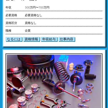
年収
500万円〜700万円
必要資格
必要資格なし
資格区分
資格なし
職種
企業
なるには
資格情報
年収給与
仕事内容