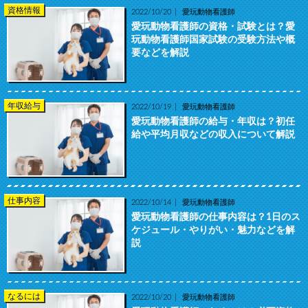
資格情報
2022/10/20
愛玩動物看護師
愛玩動物看護師の資格・試験とは？愛
玩動物看護師国家試験の受験方法や概
要などを解説
年収給与
2022/10/19
愛玩動物看護師
愛玩動物看護師の給与・年収は？初任
給や平均月収などの収入について解説
仕事内容
2022/10/14
愛玩動物看護師
愛玩動物看護師の仕事内容は？1日のス
ケジュール・やりがい・魅力などを解
説
なるには
2022/10/20
愛玩動物看護師