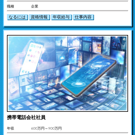
職種
企業
なるには
資格情報
年収給与
仕事内容
携帯電話会社社員
年収
600万円～900万円