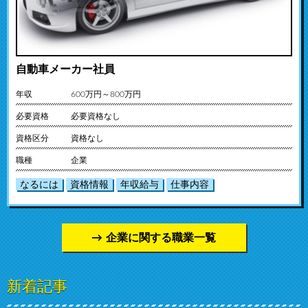
自動車メーカー社員
年収
600万円～800万円
必要資格
必要資格なし
資格区分
資格なし
職種
企業
なるには
資格情報
年収給与
仕事内容
企業に関する職業一覧
新着記事