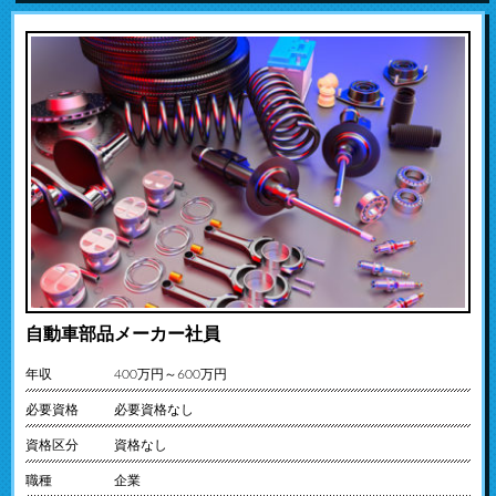
自動車部品メーカー社員
年収
400万円～600万円
必要資格
必要資格なし
資格区分
資格なし
職種
企業