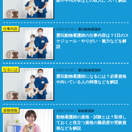
給や平均月収などの収入について解説
仕事内容
2022/10/14
愛玩動物看護師
愛玩動物看護師の仕事内容は？1日のス
ケジュール・やりがい・魅力などを解
説
なるには
2022/10/20
愛玩動物看護師
愛玩動物看護師になるには？必要資格
や向いている人の特徴などを解説
資格情報
2022/10/14
動物看護師
動物看護師の資格・試験とは？取得し
ておくと役立つ資格の難易度や受験資
格などを解説