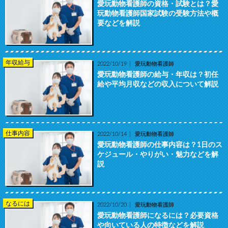
愛玩動物看護師の資格・試験とは？愛
玩動物看護師国家試験の受験方法や概
要などを解説
年収給与
2022/10/19
愛玩動物看護師
愛玩動物看護師の給与・年収は？初任
給や平均月収などの収入について解説
仕事内容
2022/10/14
愛玩動物看護師
愛玩動物看護師の仕事内容は？1日のス
ケジュール・やりがい・魅力などを解
説
なるには
2022/10/20
愛玩動物看護師
愛玩動物看護師になるには？必要資格
や向いている人の特徴などを解説