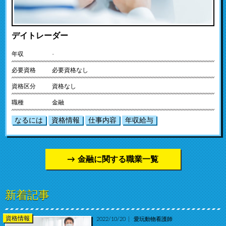
デイトレーダー
年収
-
必要資格
必要資格なし
資格区分
資格なし
職種
金融
なるには
資格情報
仕事内容
年収給与
金融に関する職業一覧
新着記事
資格情報
2022/10/20
愛玩動物看護師