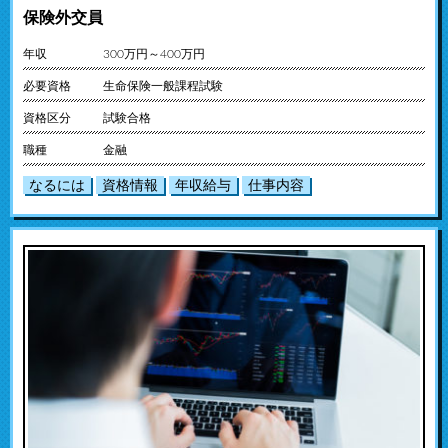
保険外交員
年収
300万円～400万円
必要資格
生命保険一般課程試験
資格区分
試験合格
職種
金融
なるには
資格情報
年収給与
仕事内容