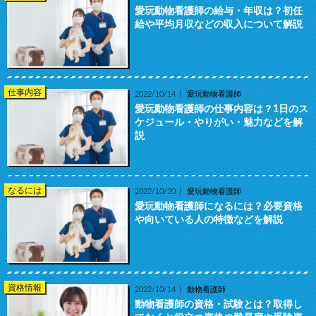
愛玩動物看護師の給与・年収は？初任
給や平均月収などの収入について解説
仕事内容
2022/10/14
愛玩動物看護師
愛玩動物看護師の仕事内容は？1日のス
ケジュール・やりがい・魅力などを解
説
なるには
2022/10/20
愛玩動物看護師
愛玩動物看護師になるには？必要資格
や向いている人の特徴などを解説
資格情報
2022/10/14
動物看護師
動物看護師の資格・試験とは？取得し