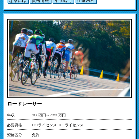
なるには
資格情報
年収給与
仕事内容
ロードレーサー
年収
380万円～2000万円
必要資格
UCIライセンス JCFライセンス
資格区分
免許