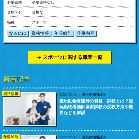
必要資格
必要資格なし
資格区分
資格なし
職種
スポーツ
なるには
資格情報
年収給与
仕事内容
スポーツに関する職業一覧
新着記事
資格情報
2022/10/20
愛玩動物看護師
愛玩動物看護師の資格・試験とは？愛
玩動物看護師国家試験の受験方法や概
要などを解説
年収給与
2022/10/19
愛玩動物看護師