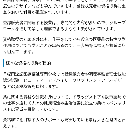
医薬品や美容、健康について幅広く学ぶことが出来て、手話やPOP
広告のデザインなども学んでいきます。登録販売者の資格取得に重
点をおいた科目が配置されています。
登録販売者に関連する授業は、専門的な内容が多いので、グループ
ワークを通して楽しく理解できるような工夫がされています。
資格取得のため以外にも、仕事をしてから役立つ医薬品の特性や副
作用についても学ぶことが出来るので、一歩先を見据えた授業に取
り組んでいます。
様々な資格の取得が目的
早稲田速記医療福祉専門学校では登録販売者や調理事務管理士技能
認定試験、ビューティーアドバイザーやサプリメントアドバイザー
などの資格取得を目指します。
薬に関する資格や知識を身につけて、ドラッグストアや調剤薬局で
の仕事を通して人々の健康増進や生活改善に役立つ薬のスペシャリ
ストの育成を目指しています。
資格取得を目指す人のサポートも充実している事は大きな魅力と言
えます。