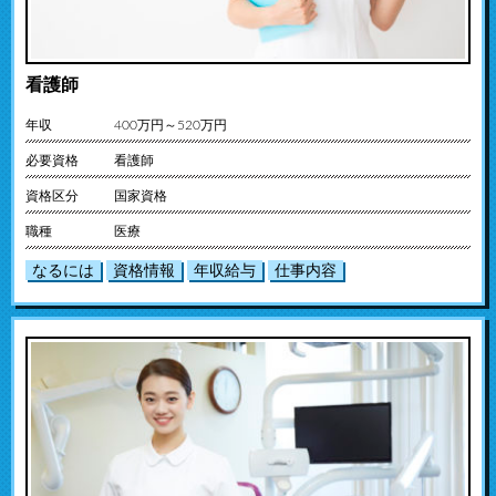
看護師
年収
400万円～520万円
必要資格
看護師
資格区分
国家資格
職種
医療
なるには
資格情報
年収給与
仕事内容