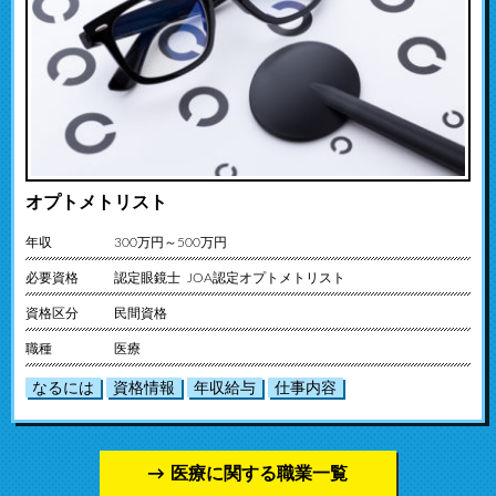
オプトメトリスト
年収
300万円～500万円
必要資格
認定眼鏡士 JOA認定オプトメトリスト
資格区分
民間資格
職種
医療
なるには
資格情報
年収給与
仕事内容
医療に関する職業一覧