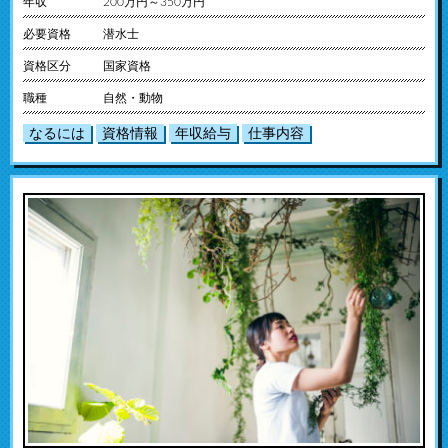
年収
200万円～350万円
必要資格
潜水士
資格区分
国家資格
職種
自然・動物
なるには
資格情報
年収給与
仕事内容