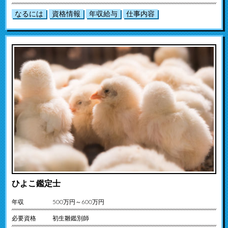
なるには
資格情報
年収給与
仕事内容
ひよこ鑑定士
年収
500万円～600万円
必要資格
初生雛鑑別師