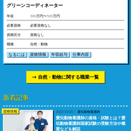
グリーンコーディネーター
年収
300万円〜500万円
必要資格
必要資格なし
資格区分
資格なし
職種
自然・動物
なるには
資格情報
年収給与
仕事内容
自然・動物に関する職業一覧
新着記事
資格情報
2022/10/20
愛玩動物看護師
愛玩動物看護師の資格・試験とは？愛
玩動物看護師国家試験の受験方法や概
要などを解説