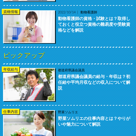
資格情報
2022/10/14
動物看護師
動物看護師の資格・試験とは？取得し
ておくと役立つ資格の難易度や受験資
格などを解説
ピックアップ
年収給与
都道府県議会議員
都道府県議会議員の給与・年収は？初
任給や平均月収などの収入について解
説
仕事内容
野菜ソムリエ
野菜ソムリエの仕事内容とは？やりが
いや魅力について解説