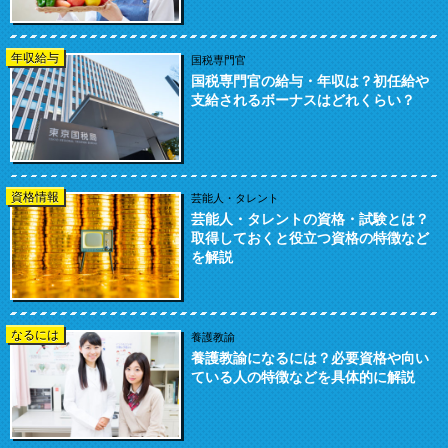
年収給与
国税専門官
国税専門官の給与・年収は？初任給や
支給されるボーナスはどれくらい？
資格情報
芸能人・タレント
芸能人・タレントの資格・試験とは？
取得しておくと役立つ資格の特徴など
を解説
なるには
養護教諭
養護教諭になるには？必要資格や向い
ている人の特徴などを具体的に解説