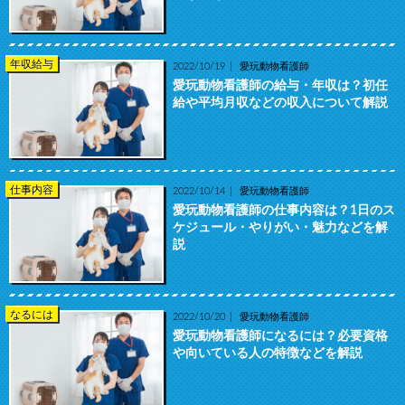
年収給与
2022/10/19
愛玩動物看護師
愛玩動物看護師の給与・年収は？初任
給や平均月収などの収入について解説
仕事内容
2022/10/14
愛玩動物看護師
愛玩動物看護師の仕事内容は？1日のス
ケジュール・やりがい・魅力などを解
説
なるには
2022/10/20
愛玩動物看護師
愛玩動物看護師になるには？必要資格
や向いている人の特徴などを解説