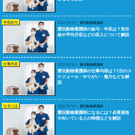
年収給与
2022/10/19
愛玩動物看護師
愛玩動物看護師の給与・年収は？初任
給や平均月収などの収入について解説
仕事内容
2022/10/14
愛玩動物看護師
愛玩動物看護師の仕事内容は？1日のス
ケジュール・やりがい・魅力などを解
説
なるには
2022/10/20
愛玩動物看護師
愛玩動物看護師になるには？必要資格
や向いている人の特徴などを解説