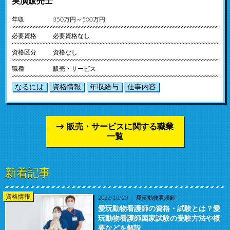
実演販売士
年収
350万円～500万円
必要資格
必要資格なし
資格区分
資格なし
職種
販売・サービス
なるには
資格情報
年収給与
仕事内容
販売・サービスに関する職業
一覧
新着記事
資格情報
2022/10/20
愛玩動物看護師
愛玩動物看護師の資格・試験とは？愛
玩動物看護師国家試験の受験方法や概
要などを解説