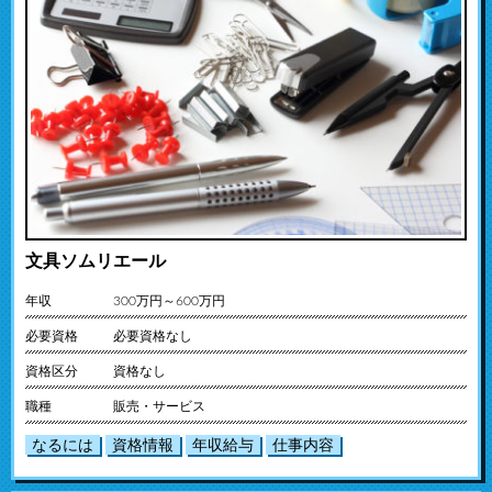
文具ソムリエール
年収
300万円～600万円
必要資格
必要資格なし
資格区分
資格なし
職種
販売・サービス
なるには
資格情報
年収給与
仕事内容