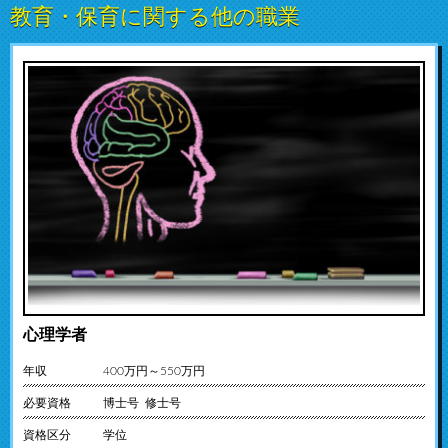
教育・保育に関する他の職業
心理学者
年収
400万円～550万円
必要資格
博士号 修士号
資格区分
学位