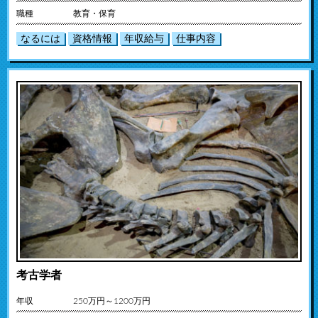
職種
教育・保育
なるには
資格情報
年収給与
仕事内容
考古学者
年収
250万円～1200万円