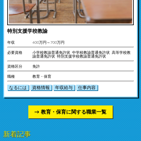
特別支援学校教諭
年収
400万円～700万円
必要資格
小学校教諭普通免許状 中学校教諭普通免許状 高等学校教
諭普通免許状 特別支援学校教諭普通免許状
資格区分
免許
職種
教育・保育
なるには
資格情報
年収給与
仕事内容
教育・保育に関する職業一覧
新着記事