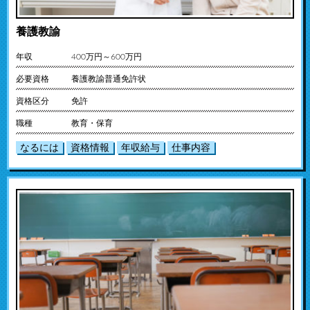
養護教諭
年収
400万円～600万円
必要資格
養護教諭普通免許状
資格区分
免許
職種
教育・保育
なるには
資格情報
年収給与
仕事内容