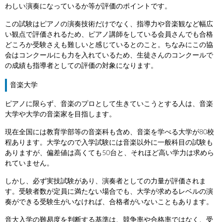
わしい演奏になっているか等が評価のポイントです。
この試験はピアノの演奏技術だけでなく、指導力や音楽観など幅広
い観点で評価されるため、ピアノ講師をしている会員さんでも合格
どころか受験さえも難しいと感じているとのこと。ちなみにこの協
会はコンクールにも力を入れているため、生徒さんのコンクールで
の成績も指導者としての評価の対象になります。
音楽大学
ピアノに限らず、音楽のプロとして生きていこうとする人は、音楽
大学や大学の音楽家を目指します。
現在全国には教育学部等の音楽科も含め、音楽を学べる大学が80校
程あります。大学なので入学試験には音楽以外に一般科目の試験も
ありますが、偏差値は高くても50台と、それほど高い学力は求めら
れていません。
しかし、必ず実技試験があり、演奏者としての力量が評価されま
す。受験者数が定員に満たない場合でも、大学が求めるレベルの演
奏ができる受験生がいなければ、合格者がいないこともあります。
音大入学の難易度を判断する基準は、競争率や合格率ではなく、受