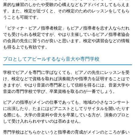
果的な練習のしかたや受験の心構えなどもアドバイスしてもらえま
す。また、検定が近づくと、その検定のためのレッスンをしてもら
うことも可能です。
「ピティナ・ピアノ指導者検定」もピアノ指導者を志す人ならだれ
でも受けられる検定ですが、やはり主催しているピアノ指導者協会
の会員の先生に習うのが良いと思います。検定や講習会などの情報
も得る上でも有効です。
プロとしてアピールするなら音大や専門学校
学校でピアノを専門に学ばなくても、ピアノの先生にレッスンを受
け、検定などで資格を取れば演奏能力や指導力を証明することはで
きますが、やはり音楽の専門家として信頼を得るには、音楽大学や
音楽の専門学校で学び、卒業資格を取るのが一番でしょう。
ピアノの指導がメインの仕事であっても、地域の小さなコンサート
に出演したり、たまにはピアニストとしてリサイタルを開いたりす
る際にも、大学の音楽科や音大を卒業している方が、演奏のプロと
して受け入れられやすいのは否めません。
専門学校はどちらかというと指導者の育成がメインのところが多い