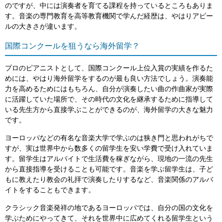
のですが、中には演奏者を育てる課程を持っているところもありま
す。音楽の専門教育を高等教育機関で学んだ経歴は、やはりアピー
ルの大きさが違います。
国際コンクールを狙うなら海外留学？
プロのピアニストとして、国際コンクール上位入賞の実績を作るた
めには、やはり海外留学をするのが最も良い方法でしょう。演奏能
力を高めるためにはもちろん、自分が演奏したい曲の作曲家が実際
に活躍していた場所で、その時代の文化を継承するために指導して
いる先生方から直接学ぶことができるのが、海外留学の大きな魅力
です。
ヨーロッパなどの有名な音楽大学で学ぶのは狭き門と思われがちで
すが、実は世界中から数多くの留学生を安い学費で受け入れていま
す。留学生はアルバイトで生活費を稼ぎながら、現地の一流の先生
から直接指導を受けることも可能です。音楽を学ぶ留学生は、子ど
もに教えたり教会の礼拝で演奏したりするなど、音楽関係のアルバ
イトをすることもできます。
クラシック音楽発祥の地であるヨーロッパでは、自分の国の文化を
学ぶためにやってきて、それを世界中に広めてくれる留学生という