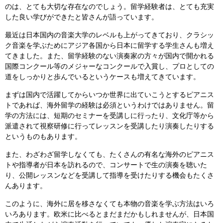
のは、とても大切な存在なのでしょう。留学経験者は、とても充実
した良い学びができたと皆さんが語っています。
最近は日本国内の音楽大学のレベルも上がってきており、クラシッ
ク音楽を学ぶためにアジア各国から日本に留学する学生さんも増え
てきました。また、留学経験のない演奏家の方々が国内で開かれる
国際コンクール等のメジャーなコンクールで入賞し、プロとしての
道をしっかりと歩んでいるというケースも増えてきています。
まずは国内で活躍してからいつか世界に出ていこうとするピアニス
トであれば、海外留学の経験は必須というわけではありません。留
学の方法には、短期のセミナーを受講しに行ったり、文化庁等から
派遣されて視察研修に行ってレッスンを受講したり演奏したりする
というものもあります。
また、わざわざ留学しなくても、たくさんの有名な海外のピアニス
トや指導者が日本を訪れるので、コンサートで生の演奏を聴いた
り、公開レッスンなどを受講して指導を受けたりする機会もたくさ
んあります。
このように、海外に居を移さなくても本物の音楽を学ぶ方法はいろ
いろあります。欧米に比べるとまだまだかもしれませんが、日本国