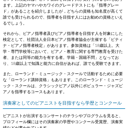
ます。上記のヤマハやカワイのグレードテストにも「指導グレー
ド」があることを紹介しましたが，どちらの資格も知名度が高くて
誰でも受けられるので、指導者を目指す人にはお勧めの資格といえ
るでしょう。
それから、ピアノ指導者及びピアノ指導者を目指す人を対象にした
検定として、社団法人全日本ピアノ指導者協会が主催する「ピティ
ナ・ピアノ指導者検定」があります。参加資格は「18歳以上。大
学・専門学校等において、ピアノ・教育に関する専門教育を受けた
者、または同等の能力を有する者。学籍・国籍不問」となってお
り、18歳以上で知識と能力に自信があれば、誰でも受験できます。
また、ローランド・ミュージック・スクールで活動するために必要
な「ローランド講師資格」もあります。このローランド・ミュージ
ック・スクールは、クラシックピアノ以外にポピュラー・ジャズピ
アノを指導するコースもあります。
演奏家としてのピアニストを目指すなら学歴とコンクール
ピアニストが出演するコンサートのチラシやプログラムを見ると、
プロフィール欄にはその演奏家の学歴やコンクール受賞歴、演奏実