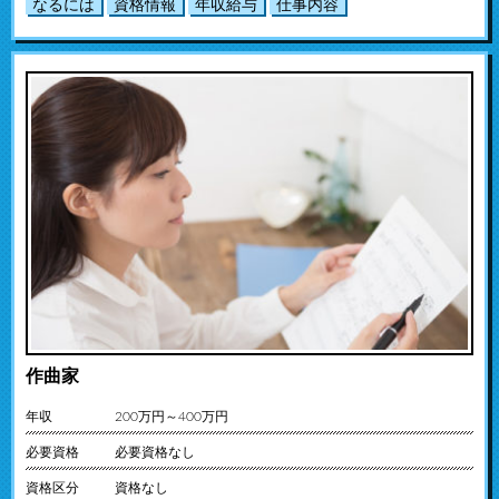
なるには
資格情報
年収給与
仕事内容
作曲家
年収
200万円～400万円
必要資格
必要資格なし
資格区分
資格なし