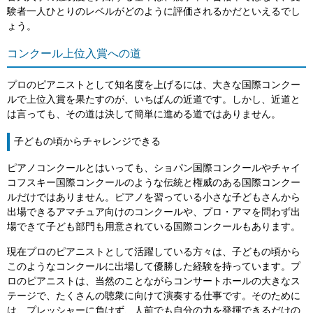
験者一人ひとりのレベルがどのように評価されるかだといえるでし
ょう。
コンクール上位入賞への道
プロのピアニストとして知名度を上げるには、大きな国際コンクー
ルで上位入賞を果たすのが、いちばんの近道です。しかし、近道と
は言っても、その道は決して簡単に進める道ではありません。
子どもの頃からチャレンジできる
ピアノコンクールとはいっても、ショパン国際コンクールやチャイ
コフスキー国際コンクールのような伝統と権威のある国際コンクー
ルだけではありません。ピアノを習っている小さな子どもさんから
出場できるアマチュア向けのコンクールや、プロ・アマを問わず出
場できて子ども部門も用意されている国際コンクールもあります。
現在プロのピアニストとして活躍している方々は、子どもの頃から
このようなコンクールに出場して優勝した経験を持っています。プ
ロのピアニストは、当然のことながらコンサートホールの大きなス
テージで、たくさんの聴衆に向けて演奏する仕事です。そのために
は、プレッシャーに負けず、人前でも自分の力を発揮できるだけの