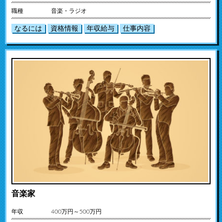
職種
音楽・ラジオ
なるには
資格情報
年収給与
仕事内容
音楽家
年収
400万円～500万円