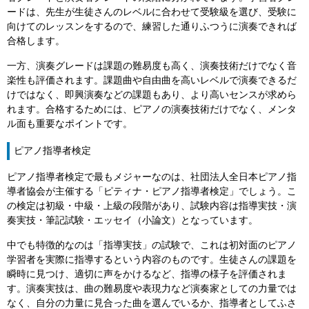
ードは、先生が生徒さんのレベルに合わせて受験級を選び、受験に
向けてのレッスンをするので、練習した通りふつうに演奏できれば
合格します。
一方、演奏グレードは課題の難易度も高く、演奏技術だけでなく音
楽性も評価されます。課題曲や自由曲を高いレベルで演奏できるだ
けではなく、即興演奏などの課題もあり、より高いセンスが求めら
れます。合格するためには、ピアノの演奏技術だけでなく、メンタ
ル面も重要なポイントです。
ピアノ指導者検定
ピアノ指導者検定で最もメジャーなのは、社団法人全日本ピアノ指
導者協会が主催する「ピティナ・ピアノ指導者検定」でしょう。こ
の検定は初級・中級・上級の段階があり、試験内容は指導実技・演
奏実技・筆記試験・エッセイ（小論文）となっています。
中でも特徴的なのは「指導実技」の試験で、これは初対面のピアノ
学習者を実際に指導するという内容のものです。生徒さんの課題を
瞬時に見つけ、適切に声をかけるなど、指導の様子を評価されま
す。演奏実技は、曲の難易度や表現力など演奏家としての力量では
なく、自分の力量に見合った曲を選んでいるか、指導者としてふさ