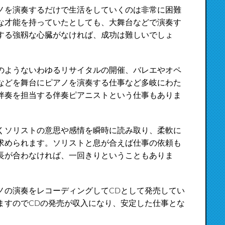
ノを演奏するだけで生活をしていくのは非常に困難
な才能を持っていたとしても、大舞台などで演奏す
する強靱な心臓がなければ、成功は難しいでしょ
のようないわゆるリサイタルの開催、バレエやオペ
などを舞台にピアノを演奏する仕事など多岐にわた
伴奏を担当する伴奏ピアニストという仕事もありま
くソリストの意思や感情を瞬時に読み取り、柔軟に
求められます。ソリストと息が合えば仕事の依頼も
長が合わなければ、一回きりということもありま
ノの演奏をレコーディングしてCDとして発売してい
ますのでCDの発売が収入になり、安定した仕事とな