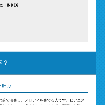
事？
と呼ぶ
の前で演奏し、メロディを奏でる人です。ピアニス