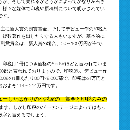
うか、そして売れるかどうかによってかなり左右さ
、様々な媒体で印税や原稿料について明かされてい
です。
、主に新人賞の副賞賞金、そしてデビュー作の印税と
、複数著作を出したりする人もいますが、基本的に
副賞賞金は、新人賞の場合、50～100万円が主で、
印税は1冊につき価格の5～8%ほどと言われていま
00部と言われておりますので、印税8%、デビュー作
0.08の1冊あたり80円×8,000部で、印税は64万円と
よそ114～214万円です。
ューしたばかりの小説家の、賞金と印税のみの
ます。しかし印税のパーセンテージによってはもっ
数字と言えるでしょう。