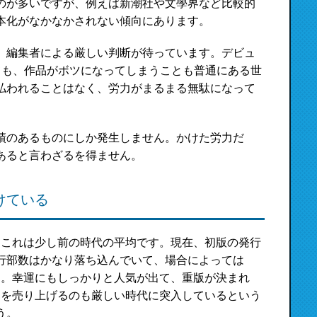
のが多いですが、例えば新潮社や文學界など比較的
本化がなかなかされない傾向にあります。
、編集者による厳しい判断が待っています。デビュ
ても、作品がボツになってしまうことも普通にある世
払われることはなく、労力がまるまる無駄になって
績のあるものにしか発生しません。かけた労力だ
あると言わざるを得ません。
けている
が、これは少し前の時代の平均です。現在、初版の発行
行部数はかなり落ち込んでいて、場合によっては
ます。幸運にもしっかりと人気が出て、重版が決まれ
0部を売り上げるのも厳しい時代に突入しているという
う。