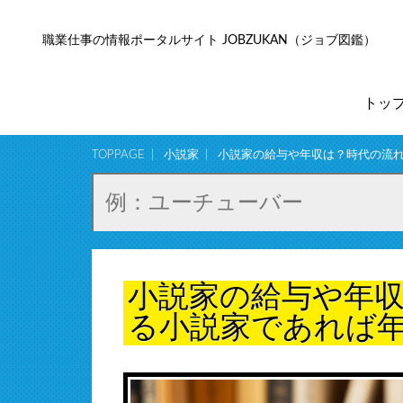
職業仕事の情報ポータルサイト JOBZUKAN（ジョブ図鑑）
トッ
TOPPAGE
小説家
小説家の給与や年収は？時代の流
小説家の給与や年
る小説家であれば