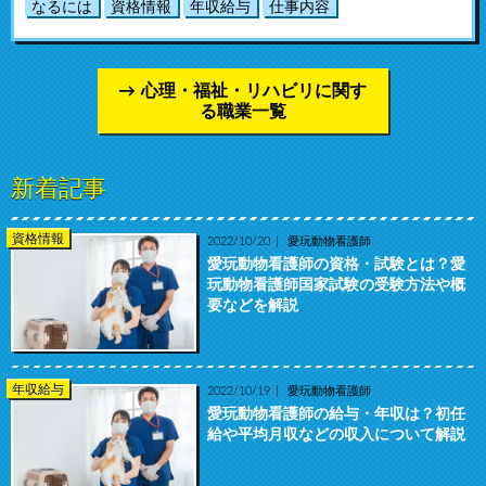
なるには
資格情報
年収給与
仕事内容
心理・福祉・リハビリに関す
る職業一覧
新着記事
資格情報
2022/10/20
愛玩動物看護師
愛玩動物看護師の資格・試験とは？愛
玩動物看護師国家試験の受験方法や概
要などを解説
年収給与
2022/10/19
愛玩動物看護師
愛玩動物看護師の給与・年収は？初任
給や平均月収などの収入について解説