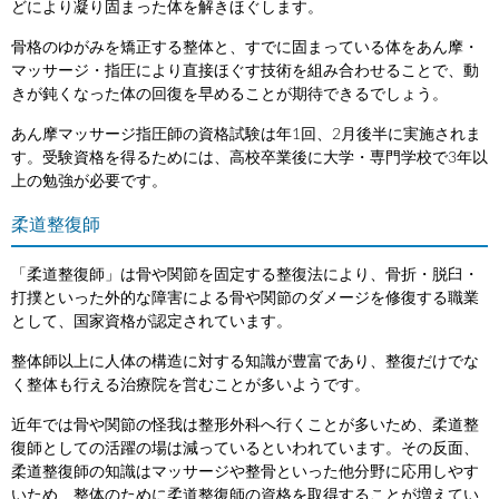
どにより凝り固まった体を解きほぐします。
骨格のゆがみを矯正する整体と、すでに固まっている体をあん摩・
マッサージ・指圧により直接ほぐす技術を組み合わせることで、動
きが鈍くなった体の回復を早めることが期待できるでしょう。
あん摩マッサージ指圧師の資格試験は年1回、2月後半に実施されま
す。受験資格を得るためには、高校卒業後に大学・専門学校で3年以
上の勉強が必要です。
柔道整復師
「柔道整復師」は骨や関節を固定する整復法により、骨折・脱臼・
打撲といった外的な障害による骨や関節のダメージを修復する職業
として、国家資格が認定されています。
整体師以上に人体の構造に対する知識が豊富であり、整復だけでな
く整体も行える治療院を営むことが多いようです。
近年では骨や関節の怪我は整形外科へ行くことが多いため、柔道整
復師としての活躍の場は減っているといわれています。その反面、
柔道整復師の知識はマッサージや整骨といった他分野に応用しやす
いため、整体のために柔道整復師の資格を取得することが増えてい