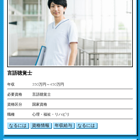
言語聴覚士
年収
350万円～450万円
必要資格
言語聴覚士
資格区分
国家資格
職種
心理・福祉・リハビリ
なるには
資格情報
年収給与
なるには