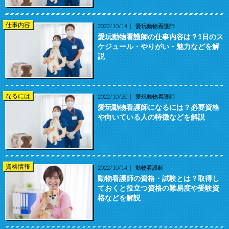
仕事内容
2022/10/14
愛玩動物看護師
愛玩動物看護師の仕事内容は？1日のス
ケジュール・やりがい・魅力などを解
説
なるには
2022/10/20
愛玩動物看護師
愛玩動物看護師になるには？必要資格
や向いている人の特徴などを解説
資格情報
2022/10/14
動物看護師
動物看護師の資格・試験とは？取得し
ておくと役立つ資格の難易度や受験資
格などを解説